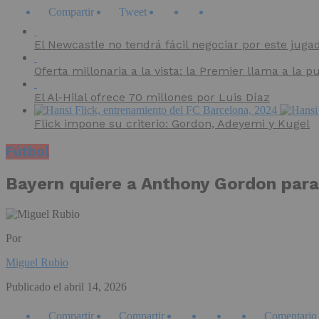
Compartir
Tweet
El Newcastle no tendrá fácil negociar por este juga
Oferta millonaria a la vista: la Premier llama a la pu
El Al-Hilal ofrece 70 millones por Luis Díaz
Flick impone su criterio: Gordon, Adeyemi y Kugel
Fútbol
Bayern quiere a Anthony Gordon para
Por
Miguel Rubio
Publicado el
abril 14, 2026
Compartir
Compartir
Comentario