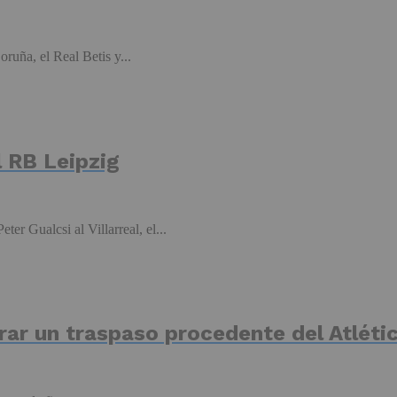
ruña, el Real Betis y...
l RB Leipzig
er Gualcsi al Villarreal, el...
errar un traspaso procedente del Atlét