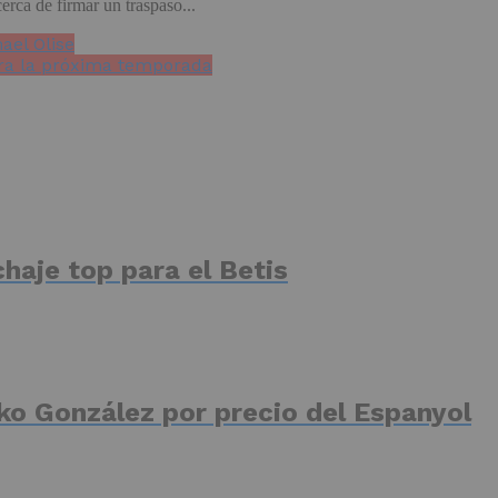
erca de firmar un traspaso...
ael Olise
ara la próxima temporada
haje top para el Betis
ko González por precio del Espanyol