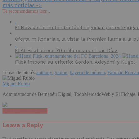
más noticias ->
Te recomendamos leer...
El Newcastle no tendrá fácil negociar por este juga
Oferta millonaria a la vista: la Premier llama a la pu
El Al-Hilal ofrece 70 millones por Luis Díaz
Flick impone su criterio: Gordon, Adeyemi y Kugel
Temas de interés:
anthony gordon
,
bayern de múnich
,
Fabrizio Roma
Miguel Rubio
Administrador de Bernabéu Digital, TodoMercadoWeb y El Fichaje. Espe
Haz clic para comentar
Leave a Reply