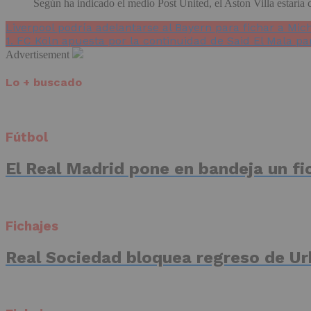
Según ha indicado el medio Post United, el Aston Villa estaría c
Liverpool podría adelantarse al Bayern para fichar a Mich
1. FC Köln apuesta por la continuidad de Said El Mala p
Advertisement
Lo + buscado
Fútbol
El Real Madrid pone en bandeja un fic
Fichajes
Real Sociedad bloquea regreso de Ur