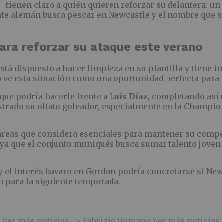
tienen claro a quién quieren reforzar su delantera: u
te alemán busca pescar en Newcastle y el nombre que su
ara reforzar su ataque este verano
á dispuesto a hacer limpieza en su plantilla y tiene in
n ve esta situación como una oportunidad perfecta para 
que podría hacerle frente a
Luis Díaz
, completando así 
ostrado su olfato goleador, especialmente en la Champion
 áreas que considera esenciales para mantener su compet
 ya que el conjunto muniqués busca sumar talento joven
y el interés bavaro en Gordon podría concretarse si Newc
n para la siguiente temporada.
h
Ver más noticias ->
Fabrizio Romano
Ver más noticias