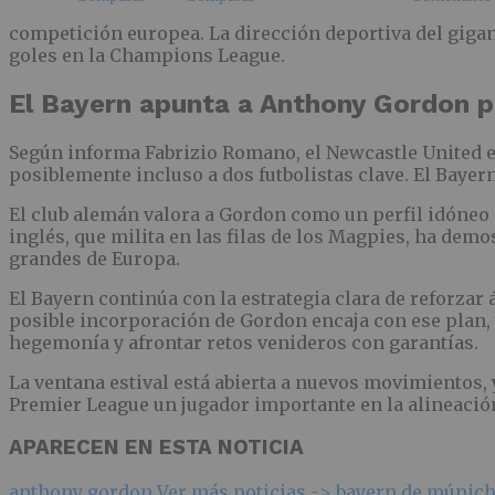
competición europea. La dirección deportiva del gigan
goles en la Champions League.
El Bayern apunta a Anthony Gordon p
Según informa Fabrizio Romano, el Newcastle United est
posiblemente incluso a dos futbolistas clave. El Bayer
El club alemán valora a Gordon como un perfil idóneo 
inglés, que milita en las filas de los Magpies, ha dem
grandes de Europa.
El Bayern continúa con la estrategia clara de reforzar
posible incorporación de Gordon encaja con ese plan,
hegemonía y afrontar retos venideros con garantías.
La ventana estival está abierta a nuevos movimientos, 
Premier League un jugador importante en la alineació
APARECEN EN ESTA NOTICIA
anthony gordon
Ver más noticias ->
bayern de múnic