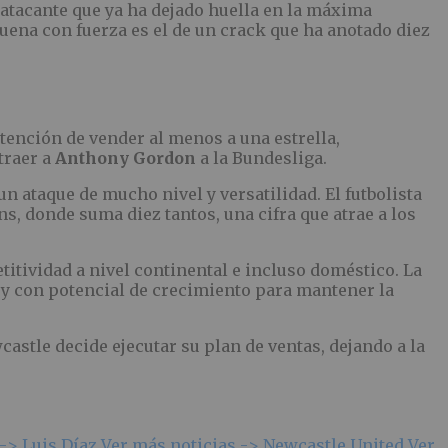
n atacante que ya ha dejado huella en la máxima
ena con fuerza es el de un crack que ha anotado diez
tención de vender al menos a una estrella,
traer a
Anthony Gordon
a la Bundesliga.
un ataque de mucho nivel y versatilidad. El futbolista
s, donde suma diez tantos, una cifra que atrae a los
itividad a nivel continental e incluso doméstico. La
 y con potencial de crecimiento para mantener la
astle decide ejecutar su plan de ventas, dejando a la
 ->
Luis Díaz
Ver más noticias ->
Newcastle United
Ver