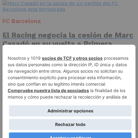
FC Barcelona
El Racing negocia la cesión de Marc
Casadó en su vuelta a Primera
División
Advertisement
Publicidad
Aviso legal
Política de privacidad
Autores
Contacto
Política editorial
Quiénes somos
ACCESO REDACCIÓN
Copyright © 2026 El Fichaje. Sitio web propiedad de Syncsells
Automatizaciones, SL