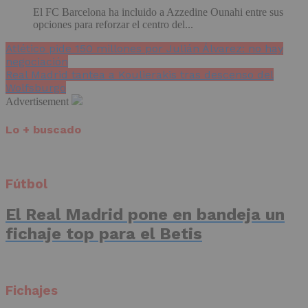
El FC Barcelona ha incluido a Azzedine Ounahi entre sus
opciones para reforzar el centro del...
Atlético pide 150 millones por Julián Álvarez: no hay
negociación
Real Madrid tantea a Koulierakis tras descenso del
Wolfsburgo
Advertisement
Lo + buscado
Fútbol
El Real Madrid pone en bandeja un
fichaje top para el Betis
Fichajes