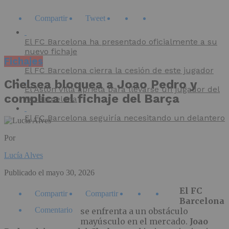
Compartir
Tweet
El FC Barcelona ha presentado oficialmente a su
nuevo fichaje
Fichajes
El FC Barcelona cierra la cesión de este jugador
Chelsea bloquea a Joao Pedro y
El Aston Villa aprieta para llevarse un jugador del
complica el fichaje del Barça
FC Barcelona
El FC Barcelona seguiría necesitando un delantero
Por
Lucía Alves
Publicado el
mayo 30, 2026
El FC
Compartir
Compartir
Barcelona
Comentario
se enfrenta a un obstáculo
mayúsculo en el mercado.
Joao