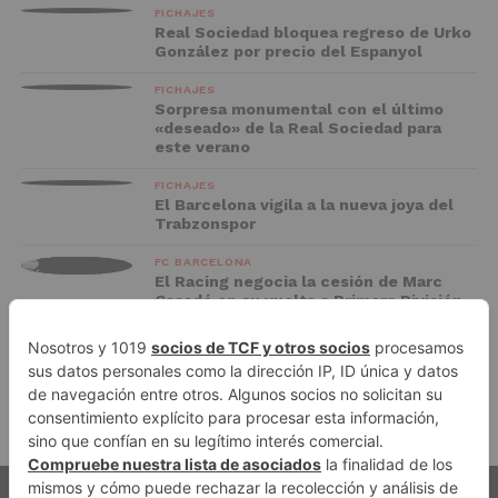
FICHAJES
Real Sociedad bloquea regreso de Urko
González por precio del Espanyol
FICHAJES
Sorpresa monumental con el último
«deseado» de la Real Sociedad para
este verano
FICHAJES
El Barcelona vigila a la nueva joya del
Trabzonspor
FC BARCELONA
El Racing negocia la cesión de Marc
Casadó en su vuelta a Primera División
ADVERTISEMENT