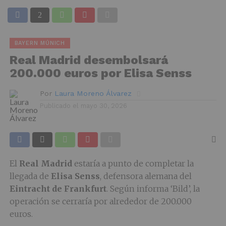
BAYERN MÚNICH
Real Madrid desembolsará
200.000 euros por Elisa Senss
Por
Laura Moreno Álvarez
Publicado el
mayo 30, 2026
El
Real Madrid
estaría a punto de completar la
llegada de
Elisa Senss
, defensora alemana del
Eintracht de Frankfurt
. Según informa ‘Bild’, la
operación se cerraría por alrededor de 200.000
euros.