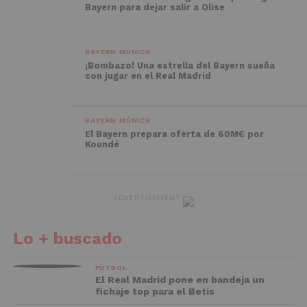
Bayern para dejar salir a Olise
BAYERN MÚNICH
¡Bombazo! Una estrella del Bayern sueña
con jugar en el Real Madrid
BAYERN MÚNICH
El Bayern prepara oferta de 60M€ por
Koundé
ADVERTISEMENT
Lo + buscado
FÚTBOL
El Real Madrid pone en bandeja un
fichaje top para el Betis