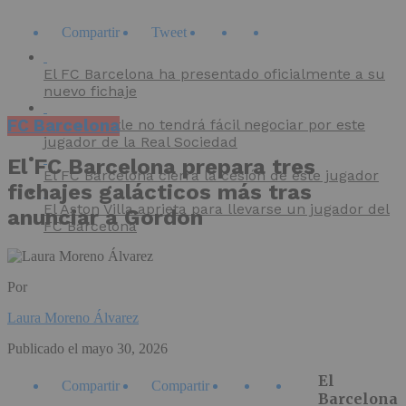
Compartir
Tweet
El FC Barcelona ha presentado oficialmente a su
nuevo fichaje
FC Barcelona
El Newcastle no tendrá fácil negociar por este
jugador de la Real Sociedad
El FC Barcelona prepara tres
El FC Barcelona cierra la cesión de este jugador
fichajes galácticos más tras
El Aston Villa aprieta para llevarse un jugador del
anunciar a Gordon
FC Barcelona
Por
Laura Moreno Álvarez
Publicado el
mayo 30, 2026
El
Compartir
Compartir
Barcelona