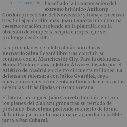
Comentario
ha sellado la incorporación del
extremo británico
Anthony
Gordon
procedente del
Newcastle
y trabaja en cerrar
tres fichajes de élite más.
Joan Laporta
impulsa una
reestructuración profunda en la plantilla con la
obsesión de romper la sequía europea que se
prolonga desde 2015.
Las prioridades del club catalán son claras.
Bernardo Silva
llegará libre tras concluir su
contrato con el
Manchester City
. Para la delantera,
Hansi Flick
reclama a
Julián Álvarez
, tasado por el
Atlético de Madrid
en ciento cincuenta millones. La
defensa se reforzará con
Joško Gvardiol
, cuya
operación requerirá ochenta millones de euros netos
según las cifras fijadas en Gran Bretaña.
El lateral portugués
João Cancelo
también entra en
los planes del club azulgrana tras su período de
préstamo.
Barcelona
pretende retenerlo de forma
definitiva para conformar una retaguardia imbatible
junto a
Pau Cubarsí
.