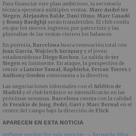
Para financiar este plan ambicioso, la secretaría
técnica ejecutará múltiples ventas.
Marc-André ter
Stegen
,
Alejandro Balde
,
Dani Olmo
,
Marc Casadó
y
Roony Bardghji
serán transferidos. El club confía
en que los nuevos ingresos por patrocinio y las
plusvalías de las ventas cierren los balances.
En portería,
Barcelona
busca renovación total con
Joan García
,
Wojciech Szczęsny
y el joven
estadounidense
Diego Kochen
. La salida de
ter
Stegen
es inminente. En ataque, la perspectiva de
reunir a
Lamine Yamal
,
Raphinha
,
Ferran Torres
y
Anthony Gordon
entusiasma a la directiva.
Las negociaciones informales con el
Atlético de
Madrid
y el club británico se intensificarán en las
próximas semanas.
Barcelona
cuenta con la calidad
de
Frenkie de Jong
,
Pedri
,
Gavi
y
Marc Bernal
en el
centro del campo bajo la dirección de
Flick
.
APARECEN EN ESTA NOTICIA
anthony gordon
Ver más noticias ->
Bernardo Silva