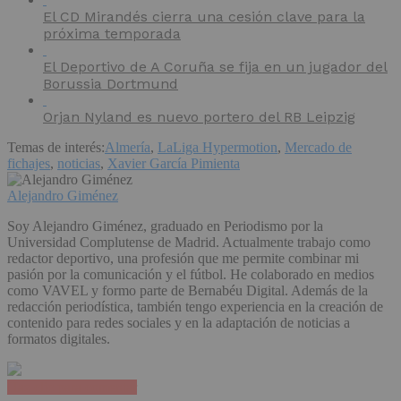
El CD Mirandés cierra una cesión clave para la
próxima temporada
El Deportivo de A Coruña se fija en un jugador del
Borussia Dortmund
Orjan Nyland es nuevo portero del RB Leipzig
Temas de interés:
Almería
,
LaLiga Hypermotion
,
Mercado de
fichajes
,
noticias
,
Xavier García Pimienta
Alejandro Giménez
Soy Alejandro Giménez, graduado en Periodismo por la
Universidad Complutense de Madrid. Actualmente trabajo como
redactor deportivo, una profesión que me permite combinar mi
pasión por la comunicación y el fútbol. He colaborado en medios
como VAVEL y formo parte de Bernabéu Digital. Además de la
redacción periodística, también tengo experiencia en la creación de
contenido para redes sociales y en la adaptación de noticias a
formatos digitales.
Haz clic para comentar