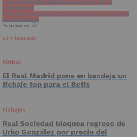
El Barça filtra alternativa secreta para suplir a
Lewandowski
El Sevilla busca pescar en río revuelto con las salidas
del Real Madrid
Advertisement
Lo + buscado
Fútbol
El Real Madrid pone en bandeja un
fichaje top para el Betis
Fichajes
Real Sociedad bloquea regreso de
Urko González por precio del