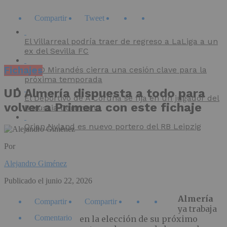
Compartir
Tweet
El Villarreal podría traer de regreso a LaLiga a un
ex del Sevilla FC
Fichajes
El CD Mirandés cierra una cesión clave para la
próxima temporada
UD Almería dispuesta a todo para
El Deportivo de A Coruña se fija en un jugador del
volver a Primera con este fichaje
Borussia Dortmund
Orjan Nyland es nuevo portero del RB Leipzig
Por
Alejandro Giménez
Publicado el
junio 22, 2026
Almería
Compartir
Compartir
ya trabaja
Comentario
en la elección de su próximo