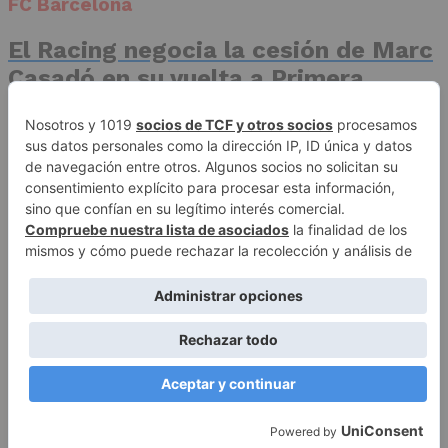
FC Barcelona
El Racing negocia la cesión de Marc
Casadó en su vuelta a Primera
División
Advertisement
Publicidad
Aviso legal
Política de privacidad
Autores
Contacto
Política editorial
Quiénes somos
ACCESO REDACCIÓN
Copyright © 2026 El Fichaje. Sitio web propiedad de Syncsells
Automatizaciones, SL
To Top