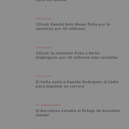
FICHAJES
Oficial: Randal Kolo Muani ficha por la
Juventus por 50 millones
FICHAJES
Oficial: la Juventus ficha a Kerim
Alajbegovic por 30 millones más variables
CÁDIZ FC
El Celta envía a Damián Rodríguez al Cádiz
para impulsar su carrera
FC BARCELONA
El Barcelona estudia el fichaje de Azzedine
Ounahi