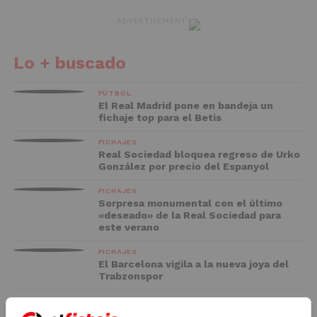
ADVERTISEMENT
Lo + buscado
FÚTBOL
El Real Madrid pone en bandeja un
fichaje top para el Betis
FICHAJES
Real Sociedad bloquea regreso de Urko
González por precio del Espanyol
FICHAJES
Sorpresa monumental con el último
«deseado» de la Real Sociedad para
este verano
FICHAJES
El Barcelona vigila a la nueva joya del
Trabzonspor
FC BARCELONA
El Racing negocia la cesión de Marc