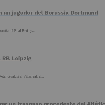
en un jugador del Borussia Dortmund
ruña, el Real Betis y...
l RB Leipzig
er Gualcsi al Villarreal, el...
errar un traspaso procedente del Atlét