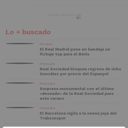
ADVERTISEMENT
Lo + buscado
FÚTBOL
El Real Madrid pone en bandeja un
fichaje top para el Betis
FICHAJES
Real Sociedad bloquea regreso de Urko
González por precio del Espanyol
FICHAJES
Sorpresa monumental con el último
«deseado» de la Real Sociedad para
este verano
FICHAJES
El Barcelona vigila a la nueva joya del
Trabzonspor
FC BARCELONA