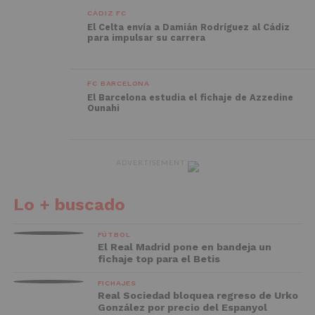
CÁDIZ FC
El Celta envía a Damián Rodríguez al Cádiz
para impulsar su carrera
FC BARCELONA
El Barcelona estudia el fichaje de Azzedine
Ounahi
ADVERTISEMENT
Lo + buscado
FÚTBOL
El Real Madrid pone en bandeja un
fichaje top para el Betis
FICHAJES
Real Sociedad bloquea regreso de Urko
González por precio del Espanyol