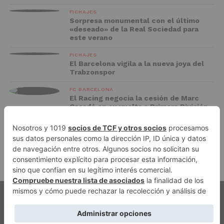
FICHAJES
Sorpresa monumental con el último
«deseado» de la Real Sociedad para
este verano
FICHAJES
El Barcelona vigila a la nueva joya del
Trabzonspor
FC BARCELONA
El Racing negocia la cesión de Marc
Casadó en su vuelta a Primera División
ADVERTISEMENT
PUBLICIDAD
AVISO LEGAL
POLÍTICA DE PRIVACIDAD
AUTORES