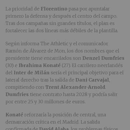
La prioridad de
Florentino
pasa por apuntalar
primero la defensa y después el centro del campo.
Tras dos campañas sin grandes títulos, el plan es
fortalecer las dos líneas más débiles de la plantilla.
Según informa The Athletic y el comunicador
Ramón de Álvarez de Mon, los dos nombres que el
presidente tiene encarrilados son
Denzel Dumfries
(30) e
Ibrahima Konaté
(27). El carrilero neerlandés
del
Inter de Milán
sería el principal objetivo para el
lateral derecho tras la salida de
Dani Carvajal
,
compitiendo con
Trent Alexander-Arnold
.
Dumfries
tiene contrato hasta 2028 y podría salir
por entre 25 y 30 millones de euros.
Konaté
reforzaría la posición de central, una
demarcación crítica en el Madrid. La salida
confirmada de
David Alaba
, los problemas físicos