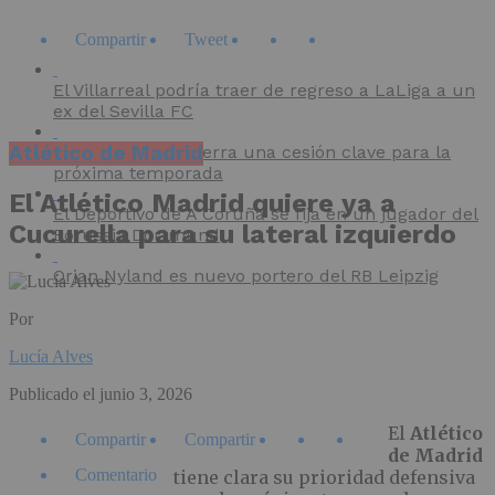
Compartir
Tweet
El Villarreal podría traer de regreso a LaLiga a un
ex del Sevilla FC
Atlético de Madrid
El CD Mirandés cierra una cesión clave para la
próxima temporada
El Atlético Madrid quiere ya a
El Deportivo de A Coruña se fija en un jugador del
Cucurella para su lateral izquierdo
Borussia Dortmund
Orjan Nyland es nuevo portero del RB Leipzig
Por
Lucía Alves
Publicado el
junio 3, 2026
El
Atlético
Compartir
Compartir
de Madrid
Comentario
tiene clara su prioridad defensiva