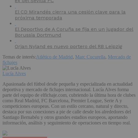
ex del Sevilla FC
El CD Mirandés cierra una cesión clave para la
próxima temporada
El Deportivo de A Coruña se fija en un jugador del
Borussia Dortmund
Orjan Nyland es nuevo portero del RB Leipzig
Temas de interés:
Atlético de Madrid
,
Marc Cucurella
,
Mercado de
fichajes
Lucía Alves
Apasionada del fútbol desde pequeña y especializada en actualidad
deportiva y mercado de fichajes internacional. Lucía Alves forma
parte del equipo de elfichaje.com, cubriendo la última hora de clubes
como Real Madrid, FC Barcelona, Premier League, Serie A y
competiciones europeas. Con un estilo cercano, natural y directo,
destaca por sus conexiones a pie de calle desde los alrededores del
Santiago Bernabéu y otros grandes estadios europeos, aportando
información, análisis y seguimiento de operaciones en tiempo real.