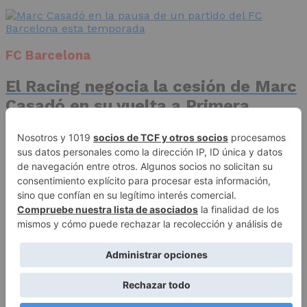
FC Barcelona
El Racing negocia la cesión de Marc
Casadó en su vuelta a Primera
División
Advertisement
Publicidad
Aviso legal
Política de privacidad
Autores
Contacto
Política editorial
Quiénes somos
ACCESO REDACCIÓN
Copyright © 2026 El Fichaje. Sitio web propiedad de Syncsells
Automatizaciones, SL