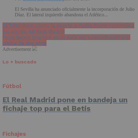
El Sevilla ha anunciado oficialmente la incorporación de Julio
Díaz. El lateral izquierdo abandona el Atlético...
El Tottenham cierra la puerta a Pedro Porro y complica
los planes del Real Madrid
Fenerbahçe irrumpe en la puja por Lewandowski con
oferta de dos años
Advertisement
Lo + buscado
Fútbol
El Real Madrid pone en bandeja un
fichaje top para el Betis
Fichajes