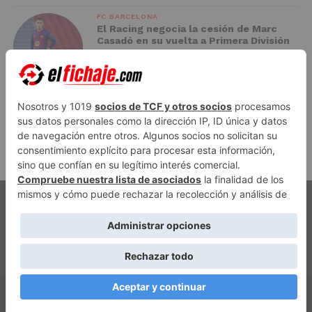
FC BARCELONA
El Racing negocia la cesión de Marc
Casadó en su vuelta a Primera División
ADVERTISEMENT
PUBLICIDAD
AVISO LEGAL
POLÍTICA DE PRIVACIDAD
AUTORES
CONTACTO
POLÍTICA EDITORIAL
QUIÉNES SOMOS
ACCESO REDACCIÓN
Copyright © 2026 El Fichaje. Sitio web propiedad de Syncsells
Automatizaciones, SL