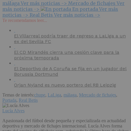
málaga
Ver más noticias ->
Mercado de fichajes
Ver
más noticias ->
En portada
Ver más
noticias ->
Real Betis
Ver más noticias ->
Te recomendamos leer...
El Villarreal podría traer de regreso a LaLiga a un
ex del Sevilla FC
El CD Mirandés cierra una cesión clave para la
próxima temporada
El Deportivo de A Coruña se fija en un jugador del
Borussia Dortmund
Orjan Nyland es nuevo portero del RB Leipzig
Temas de interés:
chupe
,
LaLiga
,
málaga
,
Mercado de fichajes
,
Portada
,
Real Betis
Lucía Alves
Apasionada del fútbol desde pequeña y especializada en actualidad
deportiva y mercado de fichajes internacional. Lucía Alves forma