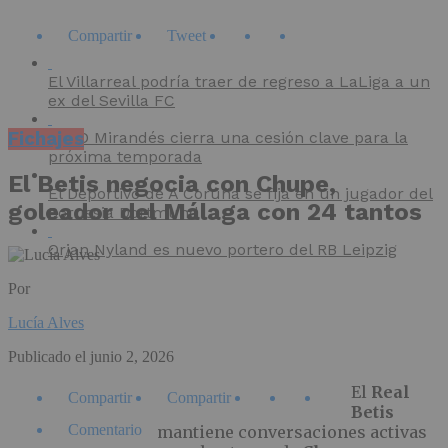
Compartir
Tweet
El Villarreal podría traer de regreso a LaLiga a un
ex del Sevilla FC
Fichajes
El CD Mirandés cierra una cesión clave para la
próxima temporada
El Betis negocia con Chupe,
El Deportivo de A Coruña se fija en un jugador del
goleador del Málaga con 24 tantos
Borussia Dortmund
Orjan Nyland es nuevo portero del RB Leipzig
Por
Lucía Alves
Publicado el
junio 2, 2026
El
Real
Compartir
Compartir
Betis
Comentario
mantiene conversaciones activas