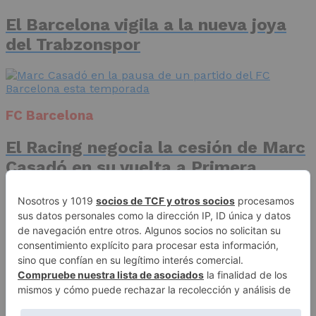
El Barcelona vigila a la nueva joya
del Trabzonspor
FC Barcelona
El Racing negocia la cesión de Marc
Casadó en su vuelta a Primera
División
Advertisement
Publicidad
Aviso legal
Política de privacidad
Autores
Contacto
Política editorial