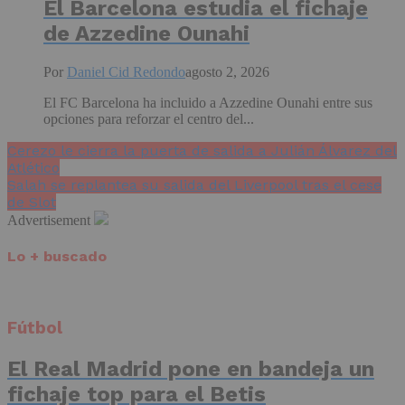
El Barcelona estudia el fichaje
de Azzedine Ounahi
Por
Daniel Cid Redondo
agosto 2, 2026
El FC Barcelona ha incluido a Azzedine Ounahi entre sus
opciones para reforzar el centro del...
Cerezo le cierra la puerta de salida a Julián Álvarez del
Atlético
Salah se replantea su salida del Liverpool tras el cese
de Slot
Advertisement
Lo + buscado
Fútbol
El Real Madrid pone en bandeja un
fichaje top para el Betis