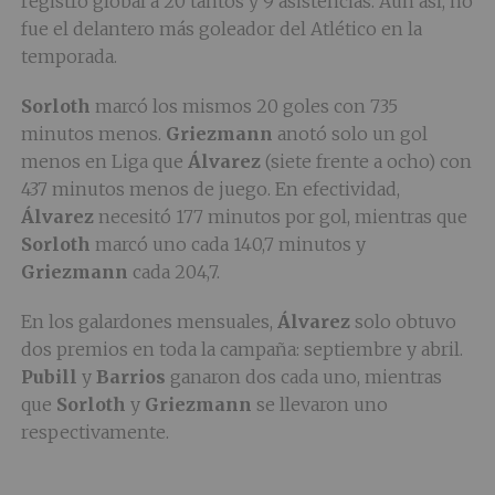
registro global a 20 tantos y 9 asistencias. Aun así, no
fue el delantero más goleador del Atlético en la
temporada.
Sorloth
marcó los mismos 20 goles con 735
minutos menos.
Griezmann
anotó solo un gol
menos en Liga que
Álvarez
(siete frente a ocho) con
437 minutos menos de juego. En efectividad,
Álvarez
necesitó 177 minutos por gol, mientras que
Sorloth
marcó uno cada 140,7 minutos y
Griezmann
cada 204,7.
En los galardones mensuales,
Álvarez
solo obtuvo
dos premios en toda la campaña: septiembre y abril.
Pubill
y
Barrios
ganaron dos cada uno, mientras
que
Sorloth
y
Griezmann
se llevaron uno
respectivamente.