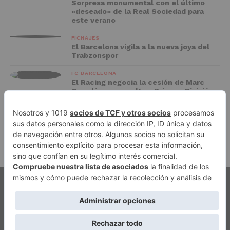
Sorpresa monumental con el último
«deseado» de la Real Sociedad para
este verano
FICHAJES
El Barcelona vigila a la nueva joya del
Trabzonspor
FC BARCELONA
El Racing negocia la cesión de Marc
Casadó en su vuelta a Primera División
ADVERTISEMENT
PUBLICIDAD
AVISO LEGAL
POLÍTICA DE PRIVACIDAD
AUTORES
CONTACTO
POLÍTICA EDITORIAL
QUIÉNES SOMOS
ACCESO REDACCIÓN