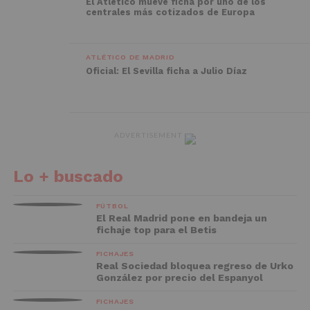
El Atlético mueve ficha por uno de los
centrales más cotizados de Europa
ATLÉTICO DE MADRID
Oficial: El Sevilla ficha a Julio Díaz
ADVERTISEMENT
Lo + buscado
FÚTBOL
El Real Madrid pone en bandeja un
fichaje top para el Betis
FICHAJES
Real Sociedad bloquea regreso de Urko
González por precio del Espanyol
FICHAJES