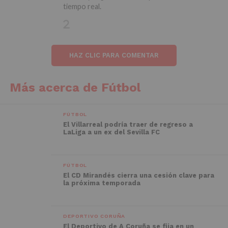
tiempo real.
HAZ CLIC PARA COMENTAR
Más acerca de Fútbol
FÚTBOL
El Villarreal podría traer de regreso a
LaLiga a un ex del Sevilla FC
FÚTBOL
El CD Mirandés cierra una cesión clave para
la próxima temporada
DEPORTIVO CORUÑA
El Deportivo de A Coruña se fija en un