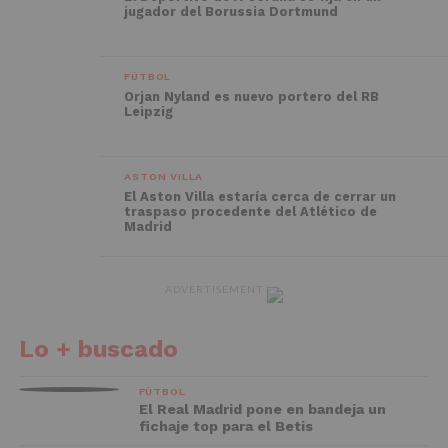
jugador del Borussia Dortmund
FÚTBOL
Orjan Nyland es nuevo portero del RB
Leipzig
ASTON VILLA
El Aston Villa estaría cerca de cerrar un
traspaso procedente del Atlético de
Madrid
ADVERTISEMENT
Lo + buscado
FÚTBOL
El Real Madrid pone en bandeja un
fichaje top para el Betis