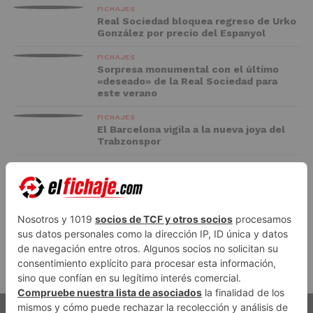
FICHAJES
Real Sociedad bloquea regreso de Urko
González por precio del Espanyol
FICHAJES
Sorpresa monumental con el último
«deseado» de la Real Sociedad para
este verano
FICHAJES
El Barcelona vigila a la nueva joya del
Trabzonspor
FC BARCELONA
El Racing negocia la cesión de Marc
Casadó en su vuelta a Primera División
ADVERTISEMENT