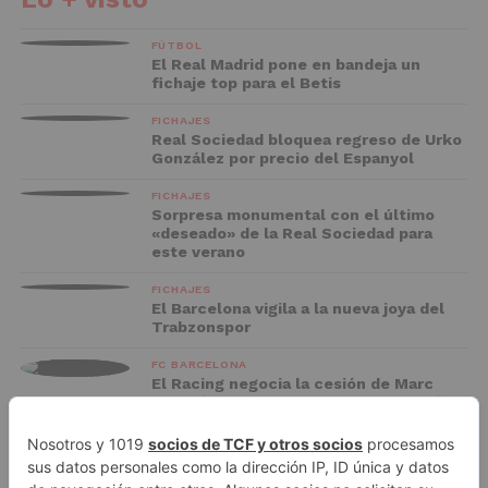
FÚTBOL
El Real Madrid pone en bandeja un
fichaje top para el Betis
FICHAJES
Real Sociedad bloquea regreso de Urko
González por precio del Espanyol
FICHAJES
Sorpresa monumental con el último
«deseado» de la Real Sociedad para
este verano
FICHAJES
El Barcelona vigila a la nueva joya del
Trabzonspor
FC BARCELONA
El Racing negocia la cesión de Marc
Casadó en su vuelta a Primera División