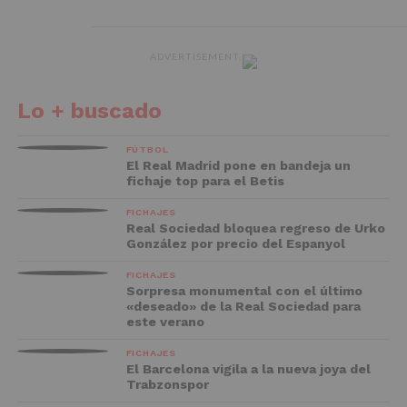
ADVERTISEMENT
Lo + buscado
FÚTBOL
El Real Madrid pone en bandeja un
fichaje top para el Betis
FICHAJES
Real Sociedad bloquea regreso de Urko
González por precio del Espanyol
FICHAJES
Sorpresa monumental con el último
«deseado» de la Real Sociedad para
este verano
FICHAJES
El Barcelona vigila a la nueva joya del
Trabzonspor