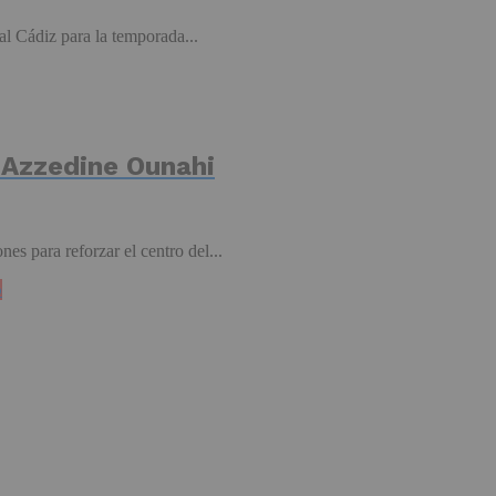
l Cádiz para la temporada...
e Azzedine Ounahi
s para reforzar el centro del...
b