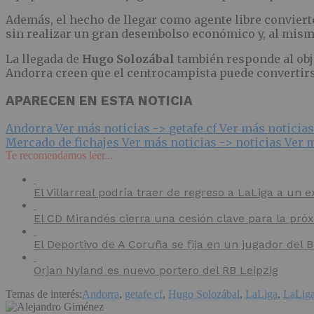
Además, el hecho de llegar como agente libre conviert
sin realizar un gran desembolso económico y, al mism
La llegada de
Hugo Solozábal
también responde al obje
Andorra creen que el centrocampista puede convertir
APARECEN EN ESTA NOTICIA
Andorra
Ver más noticias ->
getafe cf
Ver más noticia
Mercado de fichajes
Ver más noticias ->
noticias
Ver m
Te recomendamos leer...
El Villarreal podría traer de regreso a LaLiga a un e
El CD Mirandés cierra una cesión clave para la pr
El Deportivo de A Coruña se fija en un jugador del
Orjan Nyland es nuevo portero del RB Leipzig
Temas de interés:
Andorra
,
getafe cf
,
Hugo Solozábal
,
LaLiga
,
LaLig