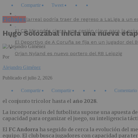
Compartir
Tweet
Fichajes
El Villarreal podría traer de regreso a LaLiga a un e
El CD Mirandés cierra una cesión clave para la pr
Hugo Solozábal inicia una nueva eta
El Deportivo de A Coruña se fija en un jugador del
Orjan Nyland es nuevo portero del RB Leipzig
Por
Alejandro Giménez
Publicado el
julio 2, 2026
Compartir
Compartir
Comentario
el conjunto tricolor hasta el
año 2028
.
La incorporación del futbolista supone una apuesta de 
capacidad para organizar el juego, su inteligencia táct
El
FC Andorra
ha seguido de cerca la evolución del me
equipo. El club busca jugadores con capacidad para ten