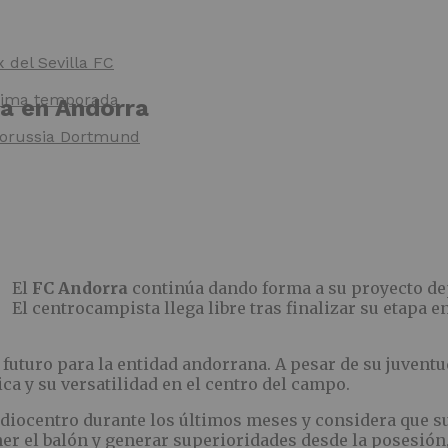
x del Sevilla FC
óxima temporada
pa en Andorra
 Borussia Dortmund
El
FC Andorra
continúa dando forma a su proyecto depo
El centrocampista llega libre tras finalizar su etapa e
futuro para la entidad andorrana. A pesar de su juventu
ica y su versatilidad en el centro del campo.
diocentro durante los últimos meses y considera que su 
er el balón y generar superioridades desde la posesión,