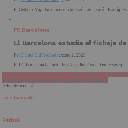
El Celta de Vigo ha anunciado la cesión de Damián Rodríguez a
FC Barcelona
El Barcelona estudia el fichaje d
Por
Daniel Cid Redondo
agosto 2, 2026
El FC Barcelona ha incluido a Azzedine Ounahi entre sus opcione
Una joya del Barcelona pone rumbo al Dinamo de Zagre
Justin de Haas ya es nuevo jugador del Valencia
Advertisement
Lo + buscado
Fútbol