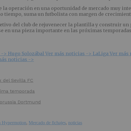
e la operación en una oportunidad de mercado muy inter
o tiempo, suma un futbolista con margen de crecimient
tivo del club de rejuvenecer la plantilla y construir un
se en una pieza importante en las próximas temporadas
s ->
Hugo Solozábal
Ver más noticias ->
LaLiga
Ver más 
ás noticias ->
x del Sevilla FC
óxima temporada
 Borussia Dortmund
a Hypermotion
,
Mercado de fichajes
,
noticias