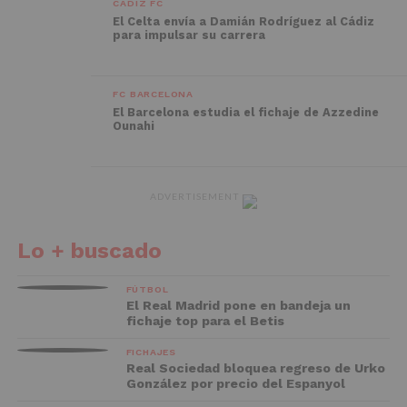
CÁDIZ FC
El Celta envía a Damián Rodríguez al Cádiz
para impulsar su carrera
FC BARCELONA
El Barcelona estudia el fichaje de Azzedine
Ounahi
ADVERTISEMENT
Lo + buscado
FÚTBOL
El Real Madrid pone en bandeja un
fichaje top para el Betis
FICHAJES
Real Sociedad bloquea regreso de Urko
González por precio del Espanyol