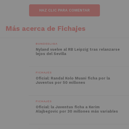
HAZ CLIC PARA COMENTAR
Más acerca de Fichajes
BUNDESLIGA
Nyland vuelve al RB Leipzig tras relanzarse
lejos del Sevilla
FICHAJES
Oficial: Randal Kolo Muani ficha por la
Juventus por 50 millones
FICHAJES
Oficial: la Juventus ficha a Kerim
Alajbegovic por 30 millones más variables