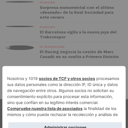
FICHAJES
Sorpresa monumental con el último
«deseado» de la Real Sociedad para
este verano
FICHAJES
El Barcelona vigila a la nueva joya del
Trabzonspor
FC BARCELONA
El Racing negocia la cesión de Marc
Casadó en su vuelta a Primera División
ADVERTISEMENT
PUBLICIDAD
AVISO LEGAL
POLÍTICA DE PRIVACIDAD
AUTORES
CONTACTO
POLÍTICA EDITORIAL
QUIÉNES SOMOS