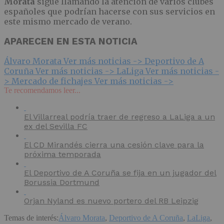
Morata
sigue llamando la atención de varios clubes
españoles que podrían hacerse con sus servicios en
este mismo mercado de verano.
APARECEN EN ESTA NOTICIA
Álvaro Morata
Ver más noticias ->
Deportivo de A
Coruña
Ver más noticias ->
LaLiga
Ver más noticias -
>
Mercado de fichajes
Ver más noticias ->
Te recomendamos leer...
El Villarreal podría traer de regreso a LaLiga a un
ex del Sevilla FC
El CD Mirandés cierra una cesión clave para la
próxima temporada
El Deportivo de A Coruña se fija en un jugador del
Borussia Dortmund
Orjan Nyland es nuevo portero del RB Leipzig
Temas de interés:
Álvaro Morata
,
Deportivo de A Coruña
,
LaLiga
,