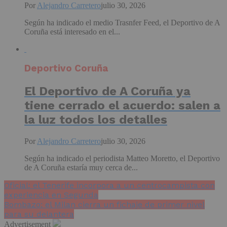
Por
Alejandro Carretero
julio 30, 2026
Según ha indicado el medio Trasnfer Feed, el Deportivo de A
Coruña está interesado en el...
Deportivo Coruña
El Deportivo de A Coruña ya
tiene cerrado el acuerdo: salen a
la luz todos los detalles
Por
Alejandro Carretero
julio 30, 2026
Según ha indicado el periodista Matteo Moretto, el Deportivo
de A Coruña estaría muy cerca de...
Oficial: el Tenerife incorpora a un centrocampista con
experiencia en Segunda
Bombazo: el Milan cierra un fichaje de primer nivel
para su delantera
Advertisement