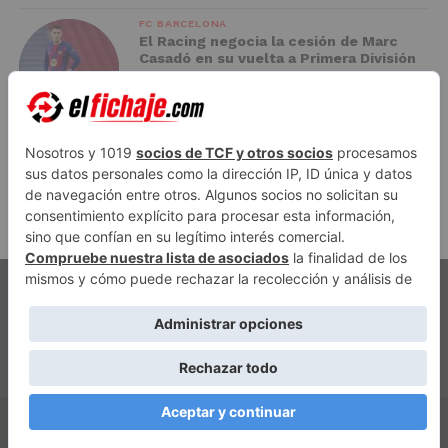
FC BARCELONA
El Racing negocia la cesión de Marc
Casadó en su vuelta a Primera División
ADVERTISEMENT
PUBLICIDAD
AVISO LEGAL
POLÍTICA DE PRIVACIDAD
AUTORES
CONTACTO
POLÍTICA EDITORIAL
QUIÉNES SOMOS
ACCESO REDACCIÓN
Copyright © 2026 El Fichaje. Sitio web propiedad de Syncsells
Automatizaciones, SL