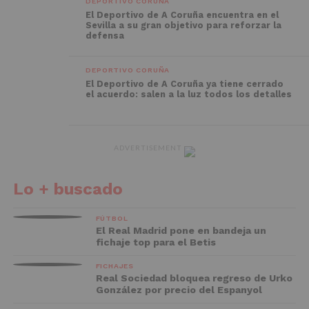
DEPORTIVO CORUÑA
El Deportivo de A Coruña encuentra en el
Sevilla a su gran objetivo para reforzar la
defensa
DEPORTIVO CORUÑA
El Deportivo de A Coruña ya tiene cerrado
el acuerdo: salen a la luz todos los detalles
ADVERTISEMENT
Lo + buscado
FÚTBOL
El Real Madrid pone en bandeja un
fichaje top para el Betis
FICHAJES
Real Sociedad bloquea regreso de Urko
González por precio del Espanyol