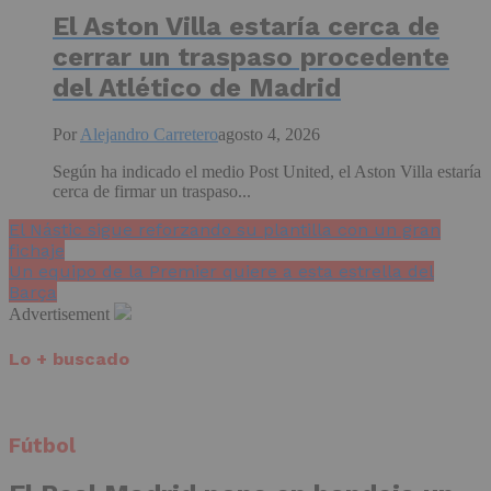
El Aston Villa estaría cerca de
cerrar un traspaso procedente
del Atlético de Madrid
Por
Alejandro Carretero
agosto 4, 2026
Según ha indicado el medio Post United, el Aston Villa estaría
cerca de firmar un traspaso...
El Nástic sigue reforzando su plantilla con un gran
fichaje
Un equipo de la Premier quiere a esta estrella del
Barça
Advertisement
Lo + buscado
Fútbol