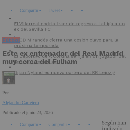
Compartir
Tweet
El Villarreal podría traer de regreso a LaLiga a un
ex del Sevilla FC
Fútbol
El CD Mirandés cierra una cesión clave para la
próxima temporada
Este ex entrenador del Real Madrid
El Deportivo de A Coruña se fija en un jugador del
muy cerca del Fulham
Borussia Dortmund
Orjan Nyland es nuevo portero del RB Leipzig
Por
Alejandro Carretero
Publicado el
junio 23, 2026
Según han
Compartir
Compartir
indicado