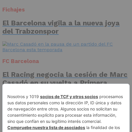
Fichajes
El Barcelona vigila a la nueva joya
del Trabzonspor
FC Barcelona
El Racing negocia la cesión de Marc
Casadó en su vuelta a Primera
División
Advertisement
Publicidad
Aviso legal
Política de privacidad
Autores