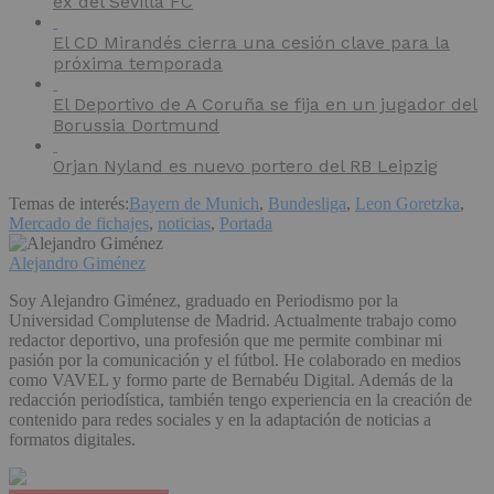
ex del Sevilla FC
El CD Mirandés cierra una cesión clave para la
próxima temporada
El Deportivo de A Coruña se fija en un jugador del
Borussia Dortmund
Orjan Nyland es nuevo portero del RB Leipzig
Temas de interés:
Bayern de Munich
,
Bundesliga
,
Leon Goretzka
,
Mercado de fichajes
,
noticias
,
Portada
Alejandro Giménez
Soy Alejandro Giménez, graduado en Periodismo por la
Universidad Complutense de Madrid. Actualmente trabajo como
redactor deportivo, una profesión que me permite combinar mi
pasión por la comunicación y el fútbol. He colaborado en medios
como VAVEL y formo parte de Bernabéu Digital. Además de la
redacción periodística, también tengo experiencia en la creación de
contenido para redes sociales y en la adaptación de noticias a
formatos digitales.