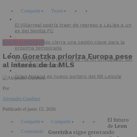
Compartir
Tweet
El Villarreal podría traer de regreso a LaLiga a un
ex del Sevilla FC
Bayern Múnich
El CD Mirandés cierra una cesión clave para la
próxima temporada
Leon Goretzka prioriza Europa pese
El Deportivo de A Coruña se fija en un jugador del
al interés de la MLS
Borussia Dortmund
Orjan Nyland es nuevo portero del RB Leipzig
Por
Alejandro Giménez
Publicado el
junio 15, 2026
El futuro
Compartir
Compartir
de
Leon
Comentario
Goretzka
sigue generando