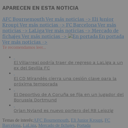
APARECEN EN ESTA NOTICIA
AFC Bournemouth
Ver más noticias ->
Eli Junior
Kroupi
Ver más noticias ->
FC Barcelona
Ver más
noticias ->
LaLiga
Ver más noticias ->
Mercado de
fichajes
Ver más noticias ->
En portada
Ver más noticias ->
Te recomendamos leer...
El Villarreal podría traer de regreso a LaLiga a un
ex del Sevilla FC
El CD Mirandés cierra una cesión clave para la
próxima temporada
El Deportivo de A Coruña se fija en un jugador del
Borussia Dortmund
Orjan Nyland es nuevo portero del RB Leipzig
Temas de interés:
AFC Bournemouth
,
Eli Junior Kroupi
,
FC
Barcelona
,
LaLiga
,
Mercado de fichajes
,
Portada