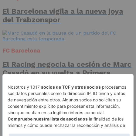
El Barcelona vigila a la nueva joya
del Trabzonspor
FC Barcelona
El Racing negocia la cesión de Marc
Casadó en su vuelta a Primera
División
Advertisement
Publicidad
Aviso legal
Política de privacidad
Autores
Contacto
Política editorial