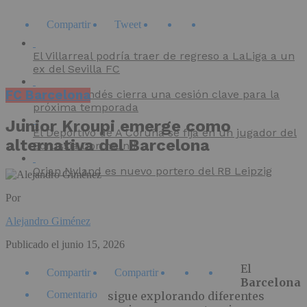
Compartir
Tweet
El Villarreal podría traer de regreso a LaLiga a un
ex del Sevilla FC
FC Barcelona
El CD Mirandés cierra una cesión clave para la
próxima temporada
Junior Kroupi emerge como
El Deportivo de A Coruña se fija en un jugador del
alternativa del Barcelona
Borussia Dortmund
Orjan Nyland es nuevo portero del RB Leipzig
Por
Alejandro Giménez
Publicado el
junio 15, 2026
El
Compartir
Compartir
Barcelona
Comentario
sigue explorando diferentes