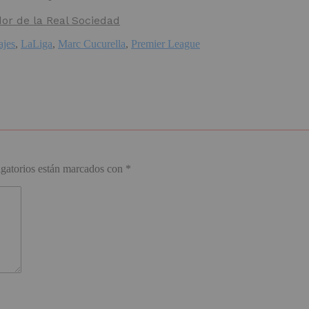
dor de la Real Sociedad
ajes
,
LaLiga
,
Marc Cucurella
,
Premier League
gatorios están marcados con
*