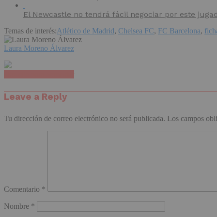
El Newcastle no tendrá fácil negociar por este juga
Temas de interés:
Atlético de Madrid
,
Chelsea FC
,
FC Barcelona
,
fich
Laura Moreno Álvarez
Haz clic para comentar
Leave a Reply
Tu dirección de correo electrónico no será publicada.
Los campos obli
Comentario
*
Nombre
*