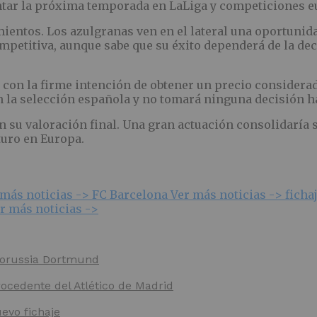
ontar la próxima temporada en LaLiga y competiciones e
entos. Los azulgranas ven en el lateral una oportunida
petitiva, aunque sabe que su éxito dependerá de la decis
 con la firme intención de obtener un precio considera
a selección española y no tomará ninguna decisión has
n su valoración final. Una gran actuación consolidaría
turo en Europa.
 más noticias ->
FC Barcelona
Ver más noticias ->
ficha
r más noticias ->
 Borussia Dortmund
rocedente del Atlético de Madrid
evo fichaje