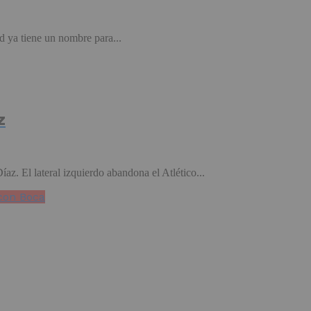
d ya tiene un nombre para...
z
az. El lateral izquierdo abandona el Atlético...
 con Boca