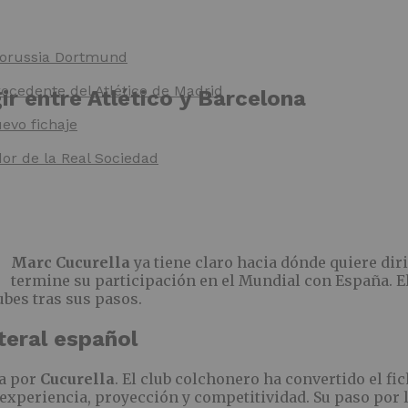
 Borussia Dortmund
rocedente del Atlético de Madrid
ir entre Atlético y Barcelona
evo fichaje
dor de la Real Sociedad
Marc Cucurella
ya tiene claro hacia dónde quiere diri
termine su participación en el Mundial con España. El
ubes tras sus pasos.
teral español
ra por
Cucurella
. El club colchonero ha convertido el fi
experiencia, proyección y competitividad. Su paso por l