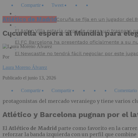
Compartir
Tweet
Atlético de Madrid
El Deportivo de A Coruña se fija en un jugador del
El Aston Villa estaría cerca de cerrar un traspaso p
Cucurella espera al Mundial para eleg
El FC Barcelona ha presentado oficialmente a su nu
El Newcastle no tendrá fácil negociar por este juga
Por
Laura Moreno Álvarez
Publicado el
junio 13, 2026
Compartir
Compartir
Comentario
protagonistas del mercado veraniego y tiene varios cl
Atlético y Barcelona pugnan por el la
El
Atlético de Madrid
parte como favorito en la carre
reforzar la banda izquierda con un perfil que combine 