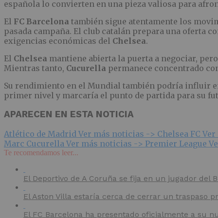
española lo convierten en una pieza valiosa para afr
El
FC Barcelona
también sigue atentamente los movimi
pasada campaña. El club catalán prepara una oferta com
exigencias económicas del
Chelsea
.
El
Chelsea
mantiene abierta la puerta a negociar, pero
Mientras tanto,
Cucurella
permanece concentrado con l
Su rendimiento en el Mundial también podría influir e
primer nivel y marcaría el punto de partida para su fu
APARECEN EN ESTA NOTICIA
Atlético de Madrid
Ver más noticias ->
Chelsea FC
Ver
Marc Cucurella
Ver más noticias ->
Premier League
Ve
Te recomendamos leer...
El Deportivo de A Coruña se fija en un jugador del
El Aston Villa estaría cerca de cerrar un traspaso p
El FC Barcelona ha presentado oficialmente a su nu