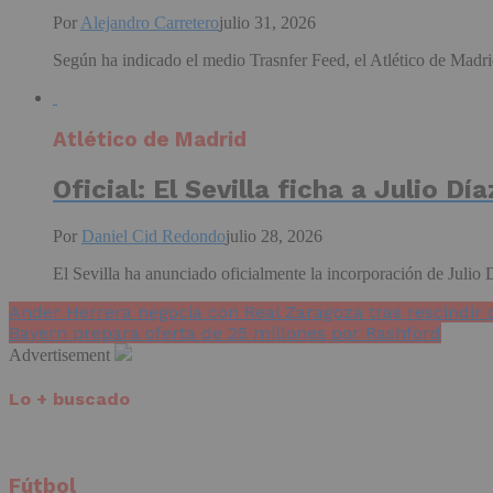
Por
Alejandro Carretero
julio 31, 2026
Según ha indicado el medio Trasnfer Feed, el Atlético de Madri
Atlético de Madrid
Oficial: El Sevilla ficha a Julio Día
Por
Daniel Cid Redondo
julio 28, 2026
El Sevilla ha anunciado oficialmente la incorporación de Julio Dí
Ander Herrera negocia con Real Zaragoza tras rescindir
Bayern prepara oferta de 25 millones por Rashford
Advertisement
Lo + buscado
Fútbol