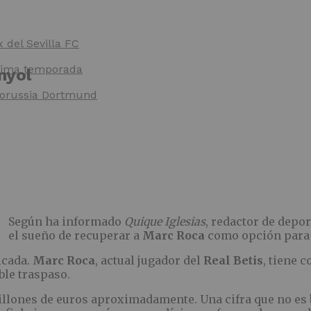
x del Sevilla FC
óxima temporada
nyol
 Borussia Dortmund
Según ha informado
Quique Iglesias
, redactor de depo
el sueño de recuperar a
Marc Roca
como opción para 
icada.
Marc Roca
, actual jugador del
Real Betis
, tiene c
ble traspaso.
illones de euros aproximadamente. Una cifra que no es b