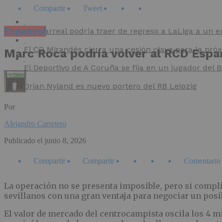
Compartir
Tweet
Espanyol
El Villarreal podría traer de regreso a LaLiga a un e
El CD Mirandés cierra una cesión clave para la pr
Marc Roca podría volver al RCD Espa
El Deportivo de A Coruña se fija en un jugador del
Orjan Nyland es nuevo portero del RB Leipzig
Por
Alejandro Carretero
Publicado el
junio 8, 2026
Compartir
Compartir
Comentario
La operación no se presenta imposible, pero si compl
sevillanos con una gran ventaja para negociar un posi
El valor de mercado del centrocampista oscila los 4 m