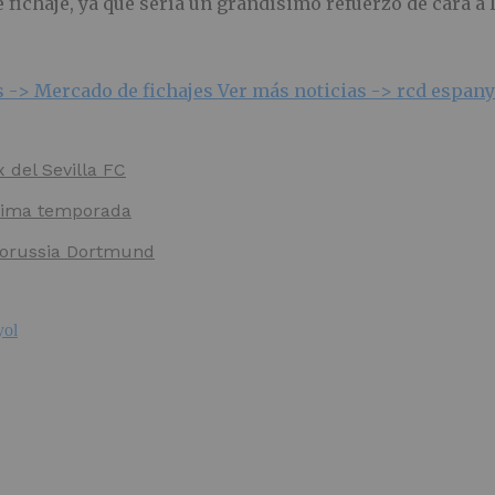
e fichaje, ya que sería un grandísimo refuerzo de cara 
s ->
Mercado de fichajes
Ver más noticias ->
rcd espan
x del Sevilla FC
óxima temporada
 Borussia Dortmund
yol