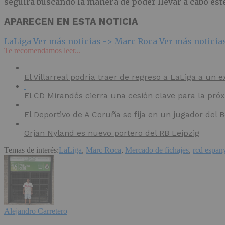
seguirá buscando la manera de poder llevar a cabo est
APARECEN EN ESTA NOTICIA
LaLiga
Ver más noticias ->
Marc Roca
Ver más noticia
Te recomendamos leer...
El Villarreal podría traer de regreso a LaLiga a un e
El CD Mirandés cierra una cesión clave para la pr
El Deportivo de A Coruña se fija en un jugador del
Orjan Nyland es nuevo portero del RB Leipzig
Temas de interés:
LaLiga
,
Marc Roca
,
Mercado de fichajes
,
rcd espan
Alejandro Carretero