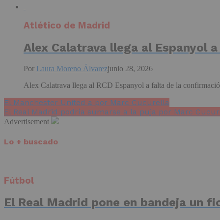
Atlético de Madrid
Alex Calatrava llega al Espanyol a 
Por
Laura Moreno Álvarez
junio 28, 2026
Alex Calatrava llega al RCD Espanyol a falta de la confirmación 
El Manchester United a por Marc Cucurella
El Real Madrid podría sumarse a la puja por Marc Cucur
Advertisement
Lo + buscado
Fútbol
El Real Madrid pone en bandeja un fic