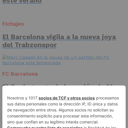
este verano
Fichajes
El Barcelona vigila a la nueva joya
del Trabzonspor
FC Barcelona
El Racing negocia la cesión de Marc
Casadó en su vuelta a Primera
División
Publicidad
Aviso legal
Política de privacidad