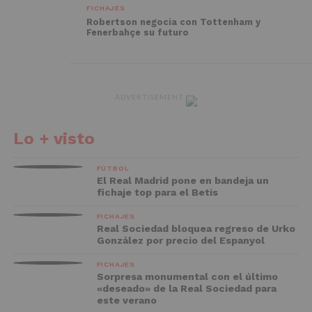
FICHAJES
Robertson negocia con Tottenham y
Fenerbahçe su futuro
ADVERTISEMENT
Lo + visto
FÚTBOL
El Real Madrid pone en bandeja un
fichaje top para el Betis
FICHAJES
Real Sociedad bloquea regreso de Urko
González por precio del Espanyol
FICHAJES
Sorpresa monumental con el último
«deseado» de la Real Sociedad para
este verano