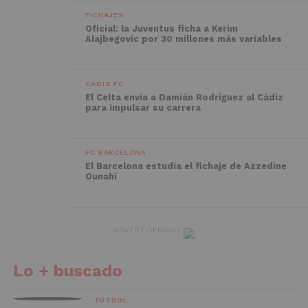
FICHAJES
Oficial: la Juventus ficha a Kerim
Alajbegovic por 30 millones más variables
CÁDIZ FC
El Celta envía a Damián Rodríguez al Cádiz
para impulsar su carrera
FC BARCELONA
El Barcelona estudia el fichaje de Azzedine
Ounahi
ADVERTISEMENT
Lo + buscado
FÚTBOL