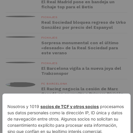
El Real Madrid pone en bandeja un
fichaje top para el Betis
FICHAJES
Real Sociedad bloquea regreso de Urko
González por precio del Espanyol
FICHAJES
Sorpresa monumental con el último
«deseado» de la Real Sociedad para
este verano
FICHAJES
El Barcelona vigila a la nueva joya del
Trabzonspor
FC BARCELONA
El Racing negocia la cesión de Marc
Casadó en su vuelta a Primera División
ADVERTISEMENT