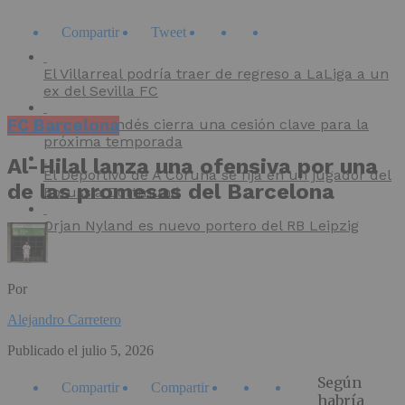
Compartir
Tweet
El Villarreal podría traer de regreso a LaLiga a un
ex del Sevilla FC
FC Barcelona
El CD Mirandés cierra una cesión clave para la
próxima temporada
Al-Hilal lanza una ofensiva por una
El Deportivo de A Coruña se fija en un jugador del
de las promesas del Barcelona
Borussia Dortmund
Orjan Nyland es nuevo portero del RB Leipzig
Por
Alejandro Carretero
Publicado el
julio 5, 2026
Según
Compartir
Compartir
habría