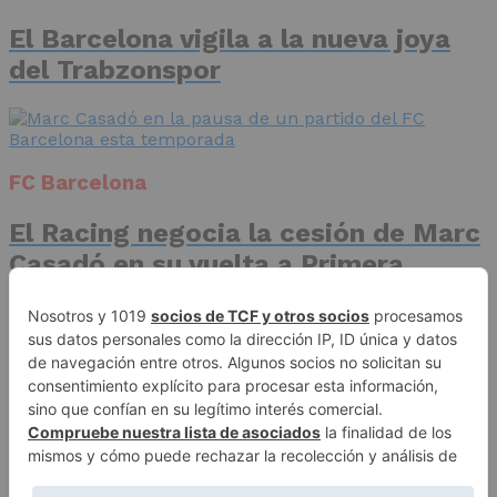
El Barcelona vigila a la nueva joya
del Trabzonspor
FC Barcelona
El Racing negocia la cesión de Marc
Casadó en su vuelta a Primera
División
Advertisement
Publicidad
Aviso legal
Política de privacidad
Autores
Contacto
Política editorial