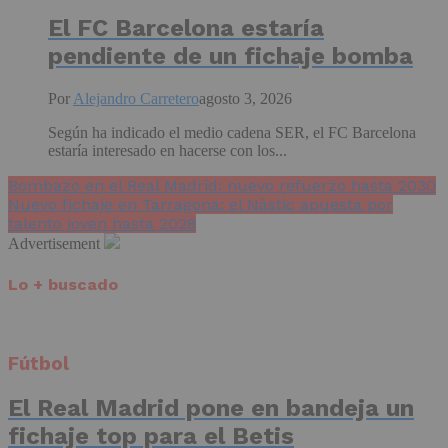
El FC Barcelona estaría
pendiente de un fichaje bomba
Por
Alejandro Carretero
agosto 3, 2026
Según ha indicado el medio cadena SER, el FC Barcelona
estaría interesado en hacerse con los...
Bombazo en el Real Madrid: nuevo refuerzo hasta 2030
Nuevo fichaje en Tarragona: el Nàstic apuesta por
talento joven hasta 2028
Advertisement
Lo + buscado
Fútbol
El Real Madrid pone en bandeja un
fichaje top para el Betis