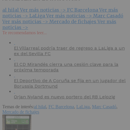
al hilal
Ver más noticias ->
FC Barcelona
Ver más
noticias ->
LaLiga
Ver más noticias ->
Marc Casadó
Ver más noticias ->
Mercado de fichajes
Ver más
noticias ->
Te recomendamos leer...
El Villarreal podría traer de regreso a LaLiga a un
ex del Sevilla FC
El CD Mirandés cierra una cesión clave para la
próxima temporada
El Deportivo de A Coruña se fija en un jugador del
Borussia Dortmund
Orjan Nyland es nuevo portero del RB Leipzig
Temas de interés:
al hilal
,
FC Barcelona
,
LaLiga
,
Marc Casadó
,
Mercado de fichajes