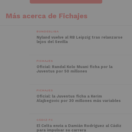
Más acerca de Fichajes
BUNDESLIGA
Nyland vuelve al RB Leipzig tras relanzarse
lejos del Sevilla
FICHAJES
Oficial: Randal Kolo Muani ficha por la
Juventus por 50 millones
FICHAJES
Oficial: la Juventus ficha a Kerim
Alajbegovic por 30 millones más variables
CÁDIZ FC
El Celta envía a Damián Rodríguez al Cádiz
para impulsar su carrera