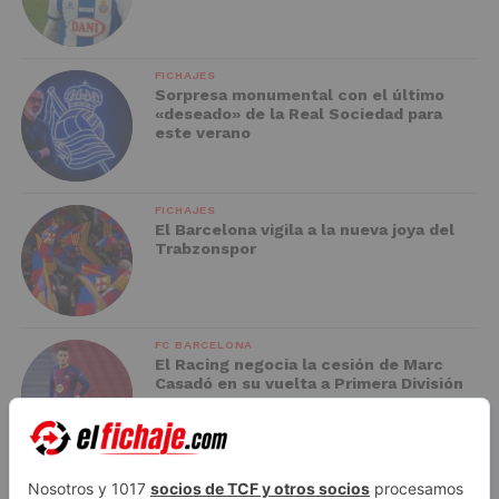
FICHAJES
Sorpresa monumental con el último
«deseado» de la Real Sociedad para
este verano
FICHAJES
El Barcelona vigila a la nueva joya del
Trabzonspor
FC BARCELONA
El Racing negocia la cesión de Marc
Casadó en su vuelta a Primera División
ADVERTISEMENT