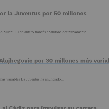
por la Juventus por 50 millones
o Muani. El delantero francés abandona definitivamente...
 Alajbegovic por 30 millones más varia
 más variables La Juventus ha anunciado...
 al Cádiz para impulsar su carrera