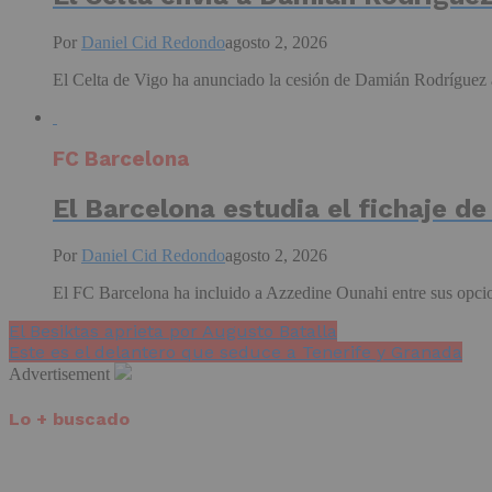
Por
Daniel Cid Redondo
agosto 2, 2026
El Celta de Vigo ha anunciado la cesión de Damián Rodríguez a
FC Barcelona
El Barcelona estudia el fichaje d
Por
Daniel Cid Redondo
agosto 2, 2026
El FC Barcelona ha incluido a Azzedine Ounahi entre sus opcione
El Besiktas aprieta por Augusto Batalla
Este es el delantero que seduce a Tenerife y Granada
Advertisement
Lo + buscado