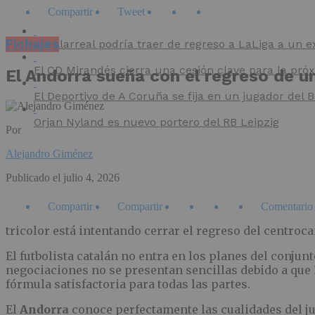
Compartir
Tweet
Fichajes
El Villarreal podría traer de regreso a LaLiga a un e
El CD Mirandés cierra una cesión clave para la pr
El Andorra sueña con el regreso de 
El Deportivo de A Coruña se fija en un jugador del
Orjan Nyland es nuevo portero del RB Leipzig
Por
Alejandro Giménez
Publicado el
julio 4, 2026
Compartir
Compartir
Comentario
tricolor está intentando cerrar el regreso del centroc
El futbolista catalán no entra en los planes del conju
negociaciones no se presentan sencillas debido a que
fórmula satisfactoria para todas las partes.
El
Andorra
conoce perfectamente las cualidades del j