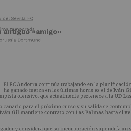
x del Sevilla FC
óxima temporada
un antiguo «amigo»
 Borussia Dortmund
El
FC Andorra
continúa trabajando en la planificaci
ha ganado fuerza en las últimas horas es el de
Iván Gi
ampista ofensivo, que actualmente pertenece a la
UD Las
nto canario para el próximo curso y su salida se contemp
Iván Gil
mantiene contrato con
Las Palmas
hasta el
ve
ugador y considera que su incorporación supondría un s