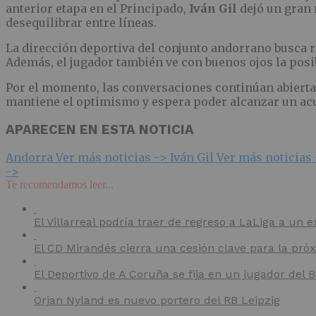
anterior etapa en el Principado,
Iván Gil
dejó un gran 
desequilibrar entre líneas.
La dirección deportiva del conjunto andorrano busca re
Además, el jugador también ve con buenos ojos la posib
Por el momento, las conversaciones continúan abierta
mantiene el optimismo y espera poder alcanzar un acue
APARECEN EN ESTA NOTICIA
Andorra
Ver más noticias ->
Iván Gil
Ver más noticias
->
Te recomendamos leer...
El Villarreal podría traer de regreso a LaLiga a un e
El CD Mirandés cierra una cesión clave para la pr
El Deportivo de A Coruña se fija en un jugador del
Orjan Nyland es nuevo portero del RB Leipzig