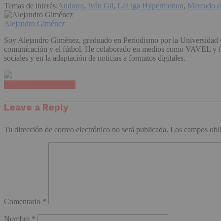
Temas de interés:
Andorra
,
Iván Gil
,
LaLiga Hypermotion
,
Mercado de
Alejandro Giménez
Soy Alejandro Giménez, graduado en Periodismo por la Universidad C
comunicación y el fútbol. He colaborado en medios como VAVEL y form
sociales y en la adaptación de noticias a formatos digitales.
Haz clic para comentar
Leave a Reply
Tu dirección de correo electrónico no será publicada.
Los campos obli
Comentario
*
Nombre
*