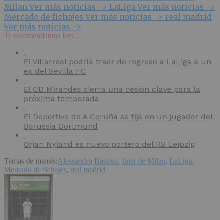
Milan
Ver más noticias ->
LaLiga
Ver más noticias ->
Mercado de fichajes
Ver más noticias ->
real madrid
Ver más noticias ->
Te recomendamos leer...
El Villarreal podría traer de regreso a LaLiga a un
ex del Sevilla FC
El CD Mirandés cierra una cesión clave para la
próxima temporada
El Deportivo de A Coruña se fija en un jugador del
Borussia Dortmund
Orjan Nyland es nuevo portero del RB Leipzig
Temas de interés:
Alessandro Bastoni
,
Inter de Milan
,
LaLiga
,
Mercado de fichajes
,
real madrid