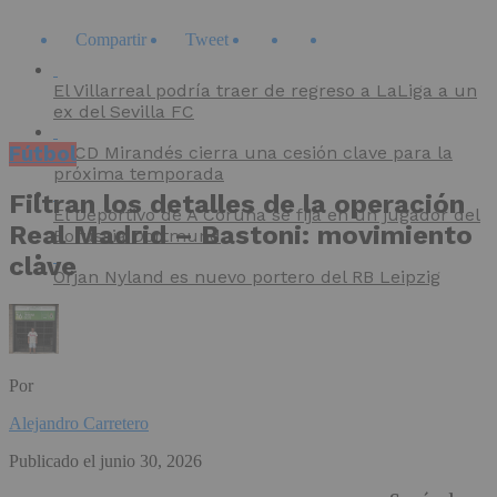
Compartir
Tweet
El Villarreal podría traer de regreso a LaLiga a un
ex del Sevilla FC
Fútbol
El CD Mirandés cierra una cesión clave para la
próxima temporada
Filtran los detalles de la operación
El Deportivo de A Coruña se fija en un jugador del
Real Madrid – Bastoni: movimiento
Borussia Dortmund
clave
Orjan Nyland es nuevo portero del RB Leipzig
Por
Alejandro Carretero
Publicado el
junio 30, 2026