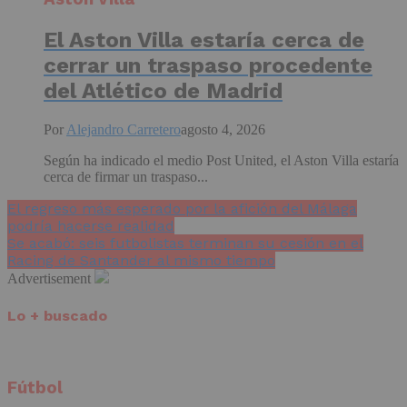
El Aston Villa estaría cerca de
cerrar un traspaso procedente
del Atlético de Madrid
Por
Alejandro Carretero
agosto 4, 2026
Según ha indicado el medio Post United, el Aston Villa estaría
cerca de firmar un traspaso...
El regreso más esperado por la afición del Málaga
podría hacerse realidad
Se acabó: seis futbolistas terminan su cesión en el
Racing de Santander al mismo tiempo
Advertisement
Lo + buscado
Fútbol