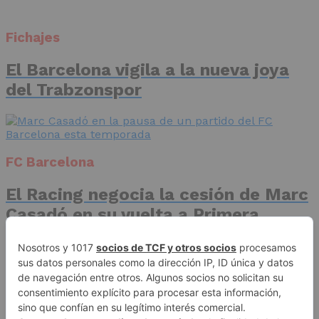
Fichajes
El Barcelona vigila a la nueva joya
del Trabzonspor
FC Barcelona
El Racing negocia la cesión de Marc
Casadó en su vuelta a Primera
División
Advertisement
Publicidad
Aviso legal
Política de privacidad