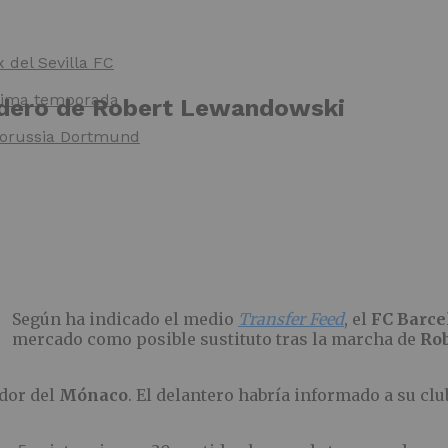
x del Sevilla FC
óxima temporada
edero de Robert Lewandowski
 Borussia Dortmund
Según ha indicado el medio
Transfer Feed
, el
FC Barce
mercado como posible sustituto tras la marcha de
Ro
ador del
Mónaco
. El delantero habría informado a su cl