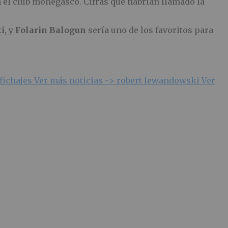
on el club monegasco. Cifras que habrían llamado la
i
, y
Folarin Balogun
sería uno de los favoritos para
fichajes
Ver más noticias ->
robert lewandowski
Ver