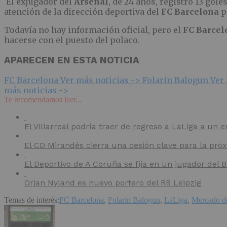
El exjugador del
Arsenal
, de 24 años, registró 13 gol
atención de la dirección deportiva del
FC Barcelona
p
Todavía no hay información oficial, pero el
FC Barcel
hacerse con el puesto del polaco.
APARECEN EN ESTA NOTICIA
FC Barcelona
Ver más noticias ->
Folarin Balogun
Ver
más noticias ->
Te recomendamos leer...
El Villarreal podría traer de regreso a LaLiga a un e
El CD Mirandés cierra una cesión clave para la pr
El Deportivo de A Coruña se fija en un jugador del
Orjan Nyland es nuevo portero del RB Leipzig
Temas de interés:
FC Barcelona
,
Folarin Balogun
,
LaLiga
,
Mercado de