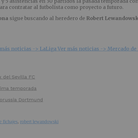
es y 5 asistencias en 30 partidos la pasada temporada c
ara contratar al futbolista como proyecto a futuro.
ona
sigue buscando al heredero de
Robert Lewandowsk
 más noticias ->
LaLiga
Ver más noticias ->
Mercado de 
x del Sevilla FC
óxima temporada
 Borussia Dortmund
 fichajes
,
robert lewandowski