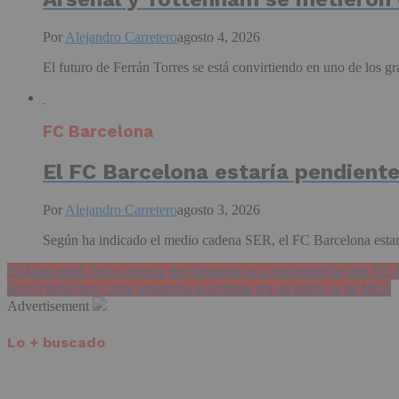
Por
Alejandro Carretero
agosto 4, 2026
El futuro de Ferrán Torres se está convirtiendo en uno de los g
FC Barcelona
El FC Barcelona estaría pendient
Por
Alejandro Carretero
agosto 3, 2026
Según ha indicado el medio cadena SER, el FC Barcelona estaría
El Ajax está muy cerca de llevarse a una estrella del FC
Giro histórico: una leyenda europea da el salto a la MLS
Advertisement
Lo + buscado