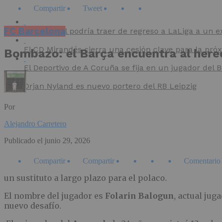
Compartir
Tweet
FC Barcelona
El Villarreal podría traer de regreso a LaLiga a un e
El CD Mirandés cierra una cesión clave para la pr
Bombazo: el Barça encuentra al her
El Deportivo de A Coruña se fija en un jugador del
Orjan Nyland es nuevo portero del RB Leipzig
Por
Alejandro Carretero
Publicado el
junio 29, 2026
Compartir
Compartir
Comentario
un sustituto a largo plazo para el polaco.
El nombre del jugador es
Folarin Balogun
, actual jug
nuevo desafío.