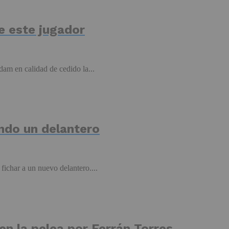
de este jugador
am en calidad de cedido la...
ando un delantero
fichar a un nuevo delantero....
n la pelea por Ferrán Torres