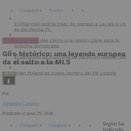
Compartir
Tweet
El Villarreal podría traer de regreso a LaLiga a un
ex del Sevilla FC
FC Barcelona
El CD Mirandés cierra una cesión clave para la
próxima temporada
Giro histórico: una leyenda europea
El Deportivo de A Coruña se fija en un jugador del
da el salto a la MLS
Borussia Dortmund
Orjan Nyland es nuevo portero del RB Leipzig
Por
Alejandro Carretero
Publicado el
junio 29, 2026
Según ha
Compartir
Compartir
indicado