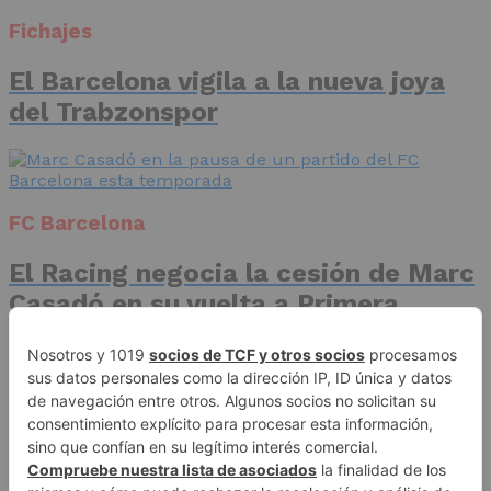
Fichajes
El Barcelona vigila a la nueva joya
del Trabzonspor
FC Barcelona
El Racing negocia la cesión de Marc
Casadó en su vuelta a Primera
División
Advertisement
Publicidad
Aviso legal
Política de privacidad
Autores