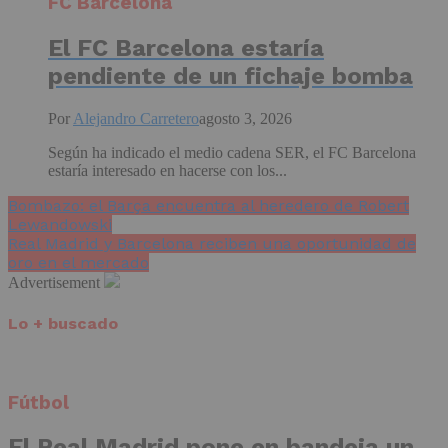
FC Barcelona
El FC Barcelona estaría
pendiente de un fichaje bomba
Por
Alejandro Carretero
agosto 3, 2026
Según ha indicado el medio cadena SER, el FC Barcelona
estaría interesado en hacerse con los...
Bombazo: el Barça encuentra al heredero de Robert
Lewandowski
Real Madrid y Barcelona reciben una oportunidad de
oro en el mercado
Advertisement
Lo + buscado
Fútbol
El Real Madrid pone en bandeja un