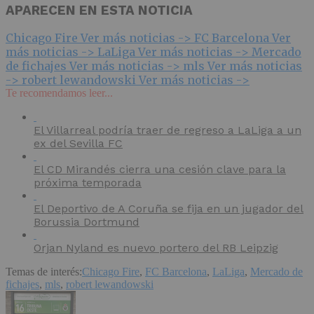
APARECEN EN ESTA NOTICIA
Chicago Fire
Ver más noticias ->
FC Barcelona
Ver
más noticias ->
LaLiga
Ver más noticias ->
Mercado
de fichajes
Ver más noticias ->
mls
Ver más noticias
->
robert lewandowski
Ver más noticias ->
Te recomendamos leer...
El Villarreal podría traer de regreso a LaLiga a un
ex del Sevilla FC
El CD Mirandés cierra una cesión clave para la
próxima temporada
El Deportivo de A Coruña se fija en un jugador del
Borussia Dortmund
Orjan Nyland es nuevo portero del RB Leipzig
Temas de interés:
Chicago Fire
,
FC Barcelona
,
LaLiga
,
Mercado de
fichajes
,
mls
,
robert lewandowski