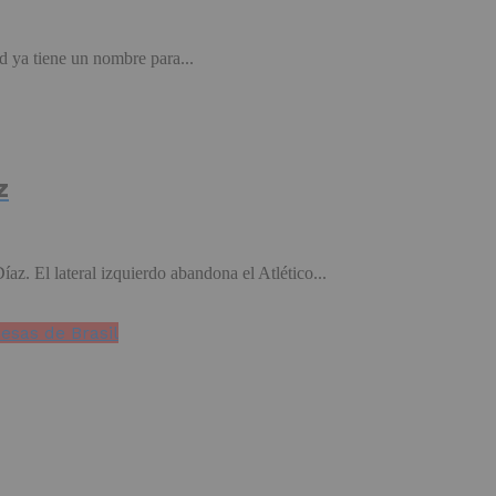
d ya tiene un nombre para...
z
az. El lateral izquierdo abandona el Atlético...
esas de Brasil