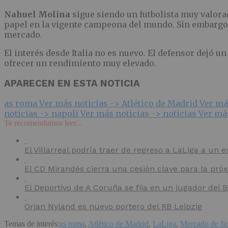
Nahuel Molina
sigue siendo un futbolista muy valor
papel en la vigente campeona del mundo. Sin embargo,
mercado.
El interés desde Italia no es nuevo. El defensor dejó u
ofrecer un rendimiento muy elevado.
APARECEN EN ESTA NOTICIA
as roma
Ver más noticias ->
Atlético de Madrid
Ver má
noticias ->
napoli
Ver más noticias ->
noticias
Ver má
Te recomendamos leer...
El Villarreal podría traer de regreso a LaLiga a un e
El CD Mirandés cierra una cesión clave para la pr
El Deportivo de A Coruña se fija en un jugador del
Orjan Nyland es nuevo portero del RB Leipzig
Temas de interés:
as roma
,
Atlético de Madrid
,
LaLiga
,
Mercado de fic