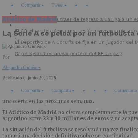
Compartir
Tweet
Atlético de Madrid
El Villarreal podría traer de regreso a LaLiga a un e
El CD Mirandés cierra una cesión clave para la pr
La Serie A se pelea por un futbolista
El Deportivo de A Coruña se fija en un jugador del
Orjan Nyland es nuevo portero del RB Leipzig
Por
Alejandro Giménez
Publicado el
junio 29, 2026
Compartir
Compartir
Comentario
una oferta en las próximas semanas.
El
Atlético de Madrid
no cierra completamente la puer
argentino entre
22 y 30 millones de euros
y no acepta
La situación del futbolista se resolverá una vez fina
tomará una decisión definitiva sobre su continuidad.