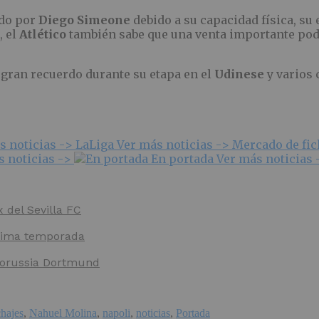
ado por
Diego Simeone
debido a su capacidad física, s
 el
Atlético
también sabe que una venta importante podr
n gran recuerdo durante su etapa en el
Udinese
y varios 
s noticias ->
LaLiga
Ver más noticias ->
Mercado de fi
s noticias ->
En portada
Ver más noticias 
x del Sevilla FC
óxima temporada
 Borussia Dortmund
hajes
,
Nahuel Molina
,
napoli
,
noticias
,
Portada