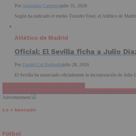
Por
Alejandro Carretero
julio 31, 2026
Según ha indicado el medio Trasnfer Feed, el Atlético de Madri
Atlético de Madrid
Oficial: El Sevilla ficha a Julio Día
Por
Daniel Cid Redondo
julio 28, 2026
El Sevilla ha anunciado oficialmente la incorporación de Julio Dí
El Ceuta oficializa un nuevo fichaje
El Espanyol gana la carrera por una de las grandes prom
Advertisement
Lo + buscado
Fútbol