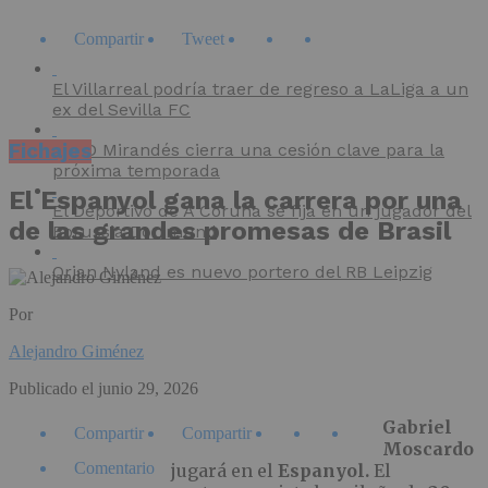
Compartir
Tweet
El Villarreal podría traer de regreso a LaLiga a un
ex del Sevilla FC
Fichajes
El CD Mirandés cierra una cesión clave para la
próxima temporada
El Espanyol gana la carrera por una
El Deportivo de A Coruña se fija en un jugador del
de las grandes promesas de Brasil
Borussia Dortmund
Orjan Nyland es nuevo portero del RB Leipzig
Por
Alejandro Giménez
Publicado el
junio 29, 2026
Gabriel
Compartir
Compartir
Moscardo
Comentario
jugará en el
Espanyol.
El