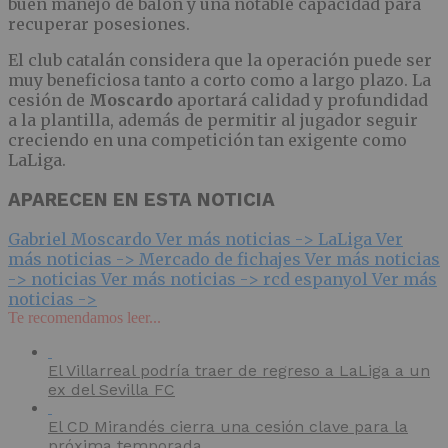
buen manejo de balón y una notable capacidad para
recuperar posesiones.
El club catalán considera que la operación puede ser
muy beneficiosa tanto a corto como a largo plazo. La
cesión de
Moscardo
aportará calidad y profundidad
a la plantilla, además de permitir al jugador seguir
creciendo en una competición tan exigente como
LaLiga.
APARECEN EN ESTA NOTICIA
Gabriel Moscardo
Ver más noticias ->
LaLiga
Ver
más noticias ->
Mercado de fichajes
Ver más noticias
->
noticias
Ver más noticias ->
rcd espanyol
Ver más
noticias ->
Te recomendamos leer...
El Villarreal podría traer de regreso a LaLiga a un
ex del Sevilla FC
El CD Mirandés cierra una cesión clave para la
próxima temporada