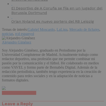
El Deportivo de A Coruña se fija en un jugador del
Borussia Dortmund
Orjan Nyland es nuevo portero del RB Leipzig
Temas de interés:
Gabriel Moscardo
,
LaLiga
,
Mercado de fichajes
,
noticias
,
rcd espanyol
Alejandro Giménez
Soy Alejandro Giménez, graduado en Periodismo por la
Universidad Complutense de Madrid. Actualmente trabajo como
redactor deportivo, una profesión que me permite combinar mi
pasión por la comunicación y el fútbol. He colaborado en medios
como VAVEL y formo parte de Bernabéu Digital. Además de la
redacción periodística, también tengo experiencia en la creación de
contenido para redes sociales y en la adaptación de noticias a
formatos digitales.
Haz clic para comentar
Leave a Reply