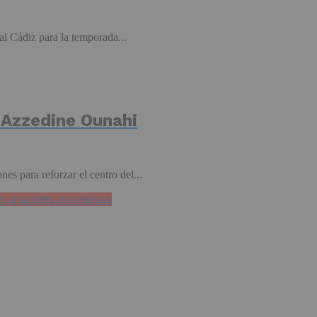
l Cádiz para la temporada...
e Azzedine Ounahi
s para reforzar el centro del...
sus grandes promesas