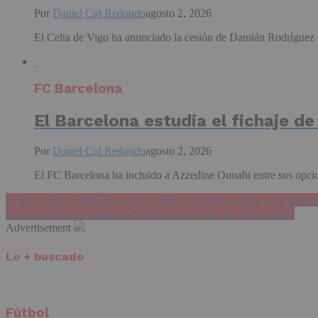
Por
Daniel Cid Redondo
agosto 2, 2026
El Celta de Vigo ha anunciado la cesión de Damián Rodríguez a
FC Barcelona
El Barcelona estudia el fichaje d
Por
Daniel Cid Redondo
agosto 2, 2026
El FC Barcelona ha incluido a Azzedine Ounahi entre sus opcione
El Barcelona estudia una cesión sorpresa para una de 
Alex Calatrava llega al Espanyol a falta de oficialidad
Advertisement
Lo + buscado
Fútbol