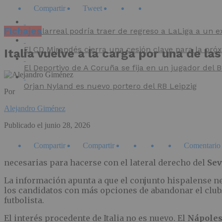
Compartir
Tweet
Fichajes
El Villarreal podría traer de regreso a LaLiga a un e
El CD Mirandés cierra una cesión clave para la pr
Italia vuelve a la carga por una de las
El Deportivo de A Coruña se fija en un jugador del
Orjan Nyland es nuevo portero del RB Leipzig
Por
Alejandro Giménez
Publicado el
junio 28, 2026
Compartir
Compartir
Comentario
necesarias para hacerse con el lateral derecho del
Sev
La información apunta a que el conjunto hispalense ne
los candidatos con más opciones de abandonar el club.
futbolista.
El interés procedente de Italia no es nuevo. El
Nápole