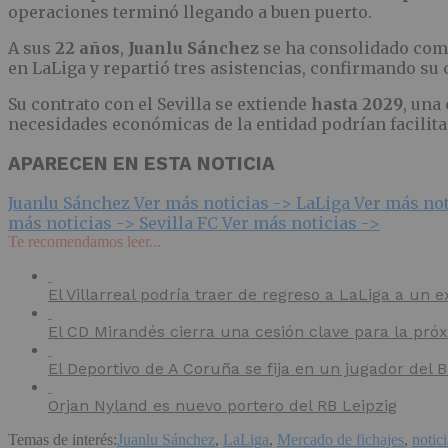
operaciones terminó llegando a buen puerto.
A sus
22 años
,
Juanlu Sánchez
se ha consolidado como
en LaLiga y repartió tres asistencias, confirmando su
Su contrato con el Sevilla se extiende
hasta 2029
, una
necesidades económicas de la entidad podrían facilita
APARECEN EN ESTA NOTICIA
Juanlu Sánchez
Ver más noticias ->
LaLiga
Ver más not
más noticias ->
Sevilla FC
Ver más noticias ->
Te recomendamos leer...
El Villarreal podría traer de regreso a LaLiga a un e
El CD Mirandés cierra una cesión clave para la pr
El Deportivo de A Coruña se fija en un jugador del
Orjan Nyland es nuevo portero del RB Leipzig
Temas de interés:
Juanlu Sánchez
,
LaLiga
,
Mercado de fichajes
,
notici