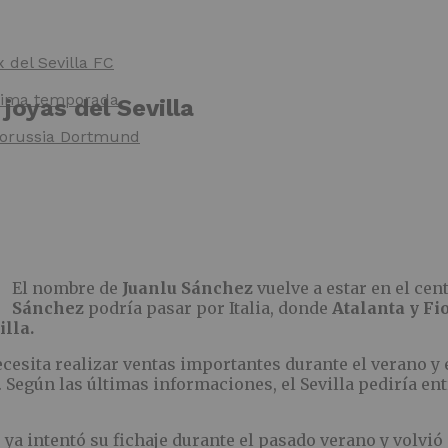
x del Sevilla FC
óxima temporada
 joyas del Sevilla
 Borussia Dortmund
El nombre de
Juanlu Sánchez
vuelve a estar en el cen
Sánchez
podría pasar por Italia, donde
Atalanta y Fi
illa.
cesita realizar ventas importantes durante el verano y 
 Según las últimas informaciones, el Sevilla pediría en
s
ya intentó su fichaje durante el pasado verano y volvió