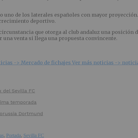
 uno de los laterales españoles con mayor proyección
 crecimiento deportivo.
 circunstancia que otorga al club andaluz una posición d
r una venta si llega una propuesta convincente.
icias ->
Mercado de fichajes
Ver más noticias ->
notic
x del Sevilla FC
óxima temporada
 Borussia Dortmund
as
,
Portada
,
Sevilla FC