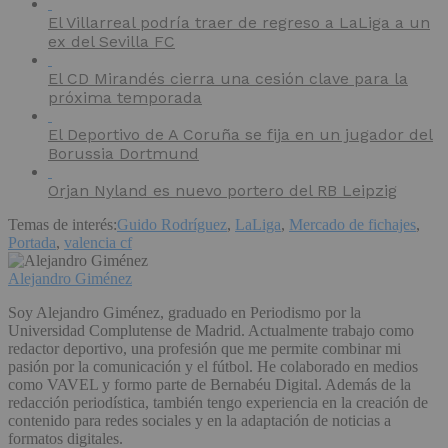
El Villarreal podría traer de regreso a LaLiga a un
ex del Sevilla FC
El CD Mirandés cierra una cesión clave para la
próxima temporada
El Deportivo de A Coruña se fija en un jugador del
Borussia Dortmund
Orjan Nyland es nuevo portero del RB Leipzig
Temas de interés:
Guido Rodríguez
,
LaLiga
,
Mercado de fichajes
,
Portada
,
valencia cf
Alejandro Giménez
Soy Alejandro Giménez, graduado en Periodismo por la
Universidad Complutense de Madrid. Actualmente trabajo como
redactor deportivo, una profesión que me permite combinar mi
pasión por la comunicación y el fútbol. He colaborado en medios
como VAVEL y formo parte de Bernabéu Digital. Además de la
redacción periodística, también tengo experiencia en la creación de
contenido para redes sociales y en la adaptación de noticias a
formatos digitales.