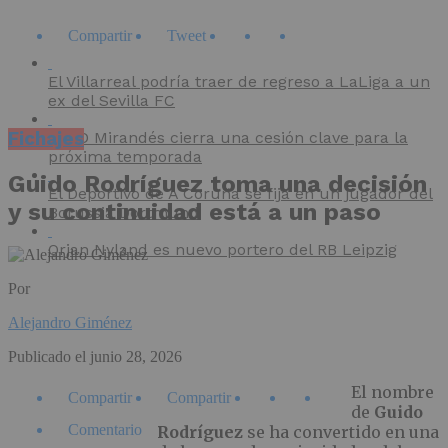
Compartir
Tweet
El Villarreal podría traer de regreso a LaLiga a un
ex del Sevilla FC
Fichajes
El CD Mirandés cierra una cesión clave para la
próxima temporada
Guido Rodríguez toma una decisión
El Deportivo de A Coruña se fija en un jugador del
y su continuidad está a un paso
Borussia Dortmund
Orjan Nyland es nuevo portero del RB Leipzig
Por
Alejandro Giménez
Publicado el
junio 28, 2026
El nombre
Compartir
Compartir
de
Guido
Comentario
Rodríguez
se ha convertido en una