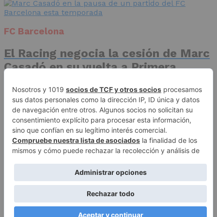
FC Barcelona
El Racing negocia la cesión de Marc
Casadó en su vuelta a Primera
División
Advertisement
Publicidad
Aviso legal
Política de privacidad
Autores
Contacto
Política editorial
Quiénes somos
ACCESO REDACCIÓN
Copyright © 2026 El Fichaje. Sitio web propiedad de Syncsells
Automatizaciones, SL