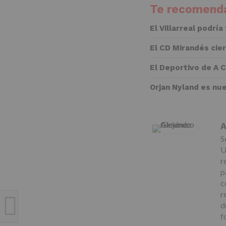
Te recomenda
El Villarreal podría
El CD Mirandés cie
El Deportivo de A 
Orjan Nyland es nu
A
S
U
r
p
c
r
d
f