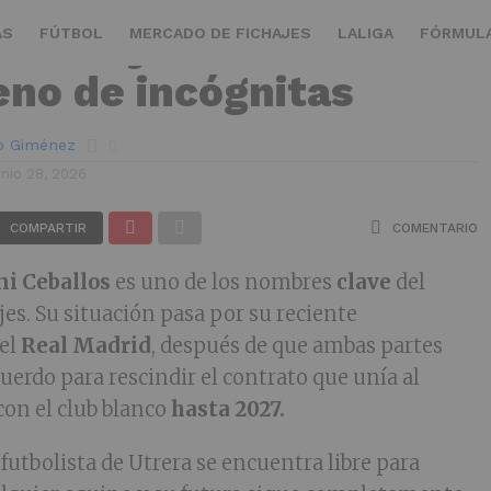
ballos y su futuro
AS
FÚTBOL
MERCADO DE FICHAJES
LALIGA
FÓRMULA
leno de incógnitas
ro Giménez
unio 28, 2026
COMPARTIR
COMENTARIO
ni Ceballos
es uno de los nombres
clave
del
es. Su situación pasa por su reciente
del
Real Madrid
, después de que ambas partes
uerdo para rescindir el contrato que unía al
on el club blanco
hasta 2027.
l futbolista de Utrera se encuentra libre para