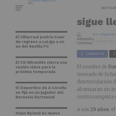
FICHAJES
Dani Ce
NOTICI
sigue l
Por
Alejand
El Villarreal podría traer
Publicado el
j
de regreso a LaLiga a un
ex del Sevilla FC
COMPARTIR
El CD Mirandés cierra una
El nombre de
Da
cesión clave para la
próxima temporada
mercado de fichaj
desvinculación 
El Deportivo de A Coruña
alcanzaran un ac
se fija en un jugador del
centrocampista c
Borussia Dortmund
A sus
29 años
, e
Orjan Nyland es nuevo