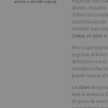
negociar con cua
portero del RB Leipzig
abierto. Durante
clubes interesado
continúa siendo 
también han sur
Como, el Ajax o 
Pese a que la pr
regresar al Beni
definitivo con e
estudiar todas l
puede marcar el 
La
clave
del próx
más le seduzca.
después de una e