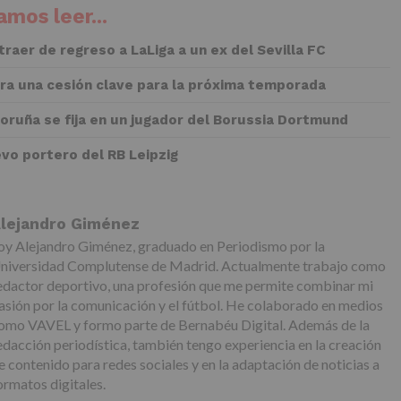
mos leer...
 traer de regreso a LaLiga a un ex del Sevilla FC
rra una cesión clave para la próxima temporada
Coruña se fija en un jugador del Borussia Dortmund
evo portero del RB Leipzig
lejandro Giménez
oy Alejandro Giménez, graduado en Periodismo por la
niversidad Complutense de Madrid. Actualmente trabajo como
edactor deportivo, una profesión que me permite combinar mi
asión por la comunicación y el fútbol. He colaborado en medios
omo VAVEL y formo parte de Bernabéu Digital. Además de la
edacción periodística, también tengo experiencia en la creación
e contenido para redes sociales y en la adaptación de noticias a
ormatos digitales.