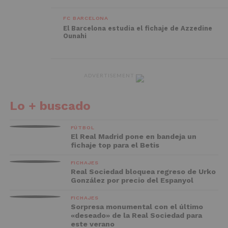
FC BARCELONA
El Barcelona estudia el fichaje de Azzedine
Ounahi
ADVERTISEMENT
Lo + buscado
FÚTBOL
El Real Madrid pone en bandeja un
fichaje top para el Betis
FICHAJES
Real Sociedad bloquea regreso de Urko
González por precio del Espanyol
FICHAJES
Sorpresa monumental con el último
«deseado» de la Real Sociedad para
este verano