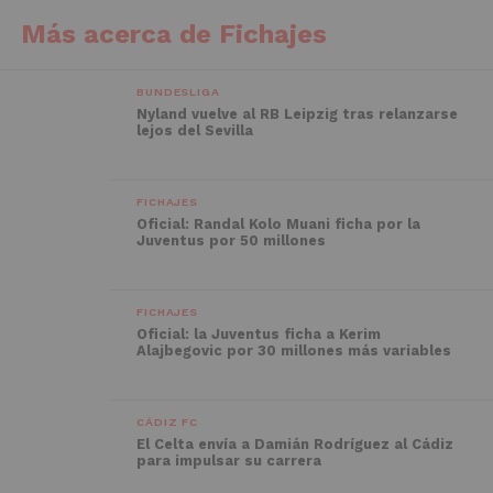
Más acerca de Fichajes
BUNDESLIGA
Nyland vuelve al RB Leipzig tras relanzarse
lejos del Sevilla
FICHAJES
Oficial: Randal Kolo Muani ficha por la
Juventus por 50 millones
FICHAJES
Oficial: la Juventus ficha a Kerim
Alajbegovic por 30 millones más variables
CÁDIZ FC
El Celta envía a Damián Rodríguez al Cádiz
para impulsar su carrera