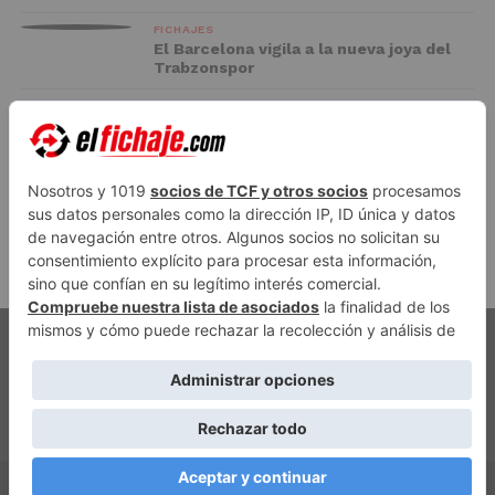
FICHAJES
El Barcelona vigila a la nueva joya del
Trabzonspor
FC BARCELONA
El Racing negocia la cesión de Marc
Casadó en su vuelta a Primera División
ADVERTISEMENT
PUBLICIDAD
AVISO LEGAL
POLÍTICA DE PRIVACIDAD
AUTORES
CONTACTO
POLÍTICA EDITORIAL
QUIÉNES SOMOS
ACCESO REDACCIÓN