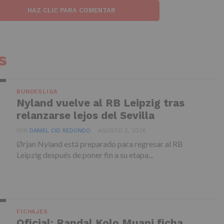
HAZ CLIC PARA COMENTAR
s
BUNDESLIGA
Nyland vuelve al RB Leipzig tras
relanzarse lejos del Sevilla
POR
DANIEL CID REDONDO
AGOSTO 2, 2026
Ørjan Nyland está preparado para regresar al RB
Leipzig después de poner fin a su etapa...
FICHAJES
Oficial: Randal Kolo Muani ficha