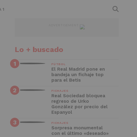
 1
ADVERTISEMENT
Lo + buscado
FÚTBOL
El Real Madrid pone en
bandeja un fichaje top
para el Betis
FICHAJES
Real Sociedad bloquea
regreso de Urko
González por precio del
Espanyol
FICHAJES
Sorpresa monumental
con el último «deseado»