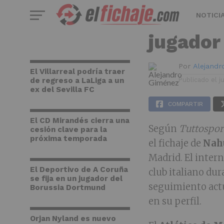
FICHAJES
Inter de
NOTICI
jugador
Por
Alejand
El Villarreal podría traer
de regreso a LaLiga a un
Publicado el
j
ex del Sevilla FC
COMPARTIR
El CD Mirandés cierra una
Según
Tuttospor
cesión clave para la
próxima temporada
el fichaje de
Nah
Madrid. El intern
El Deportivo de A Coruña
club italiano dur
se fija en un jugador del
seguimiento actu
Borussia Dortmund
en su perfil.
Orjan Nyland es nuevo