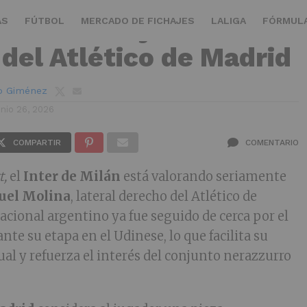
 Milán se fija en un
AS
FÚTBOL
MERCADO DE FICHAJES
LALIGA
FÓRMULA
 del Atlético de Madrid
ro Giménez
unio 26, 2026
COMPARTIR
COMENTARIO
t,
el
Inter de Milán
está valorando seriamente
uel Molina
, lateral derecho del Atlético de
acional argentino ya fue seguido de cerca por el
ante su etapa en el Udinese, lo que facilita su
al y refuerza el interés del conjunto nerazzurro