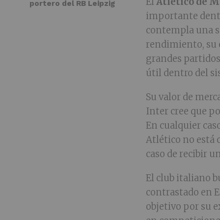
El
Atlético de 
portero del RB Leipzig
importante dentr
contempla una sal
rendimiento, su 
grandes partidos
útil dentro del 
Su valor de merc
Inter cree que po
En cualquier caso
Atlético no está 
caso de recibir 
El club italiano 
contrastado en E
objetivo por su e