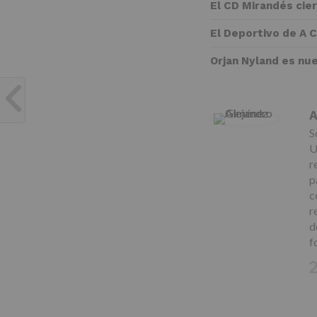
El CD Mirandés cie
El Deportivo de A 
Orjan Nyland es nu
A
S
U
r
p
c
r
d
f