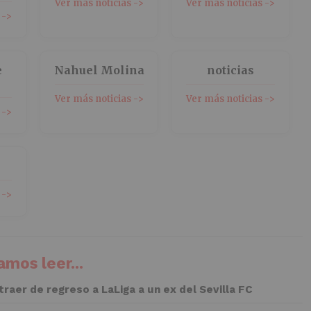
Ver más noticias ->
Ver más noticias ->
 ->
e
Nahuel Molina
noticias
Ver más noticias ->
Ver más noticias ->
 ->
 ->
mos leer...
 traer de regreso a LaLiga a un ex del Sevilla FC