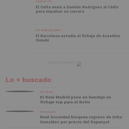
CÁDIZ FC
El Celta envía a Damián Rodríguez al Cádiz
para impulsar su carrera
FC BARCELONA
El Barcelona estudia el fichaje de Azzedine
Ounahi
ADVERTISEMENT
Lo + buscado
FÚTBOL
El Real Madrid pone en bandeja un
fichaje top para el Betis
FICHAJES
Real Sociedad bloquea regreso de Urko
González por precio del Espanyol