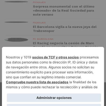
FICHAJES
Sorpresa monumental con el último
«deseado» de la Real Sociedad para
este verano
FICHAJES
El Barcelona vigila a la nueva joya del
Trabzonspor
FC BARCELONA
El Racing negocia la cesión de Marc
Casadó en su vuelta a Primera División
ADVERTISEMENT
PUBLICIDAD
AVISO LEGAL
POLÍTICA DE PRIVACIDAD
AUTORES
CONTACTO
POLÍTICA EDITORIAL
QUIÉNES SOMOS