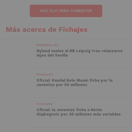
HAZ CLIC PARA COMENTAR
Más acerca de Fichajes
BUNDESLIGA
Nyland vuelve al RB Leipzig tras relanzarse
lejos del Sevilla
FICHAJES
Oficial: Randal Kolo Muani ficha por la
Juventus por 50 millones
FICHAJES
Oficial: la Juventus ficha a Kerim
Alajbegovic por 30 millones más variables