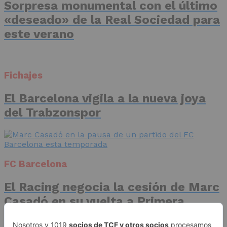
Sorpresa monumental con el último
«deseado» de la Real Sociedad para
este verano
Fichajes
El Barcelona vigila a la nueva joya
del Trabzonspor
FC Barcelona
El Racing negocia la cesión de Marc
Casadó en su vuelta a Primera
División