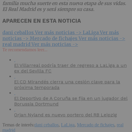
familia mucha suerte en esta nueva etapa de sus vidas.
El Real Madrid es y será siempre su casa.
APARECEN EN ESTA NOTICIA
dani ceballos
Ver más noticias ->
LaLiga
Ver más
noticias ->
Mercado de fichajes
Ver más noticias ->
real madrid
Ver más noticias ->
Te recomendamos leer...
El Villarreal podría traer de regreso a LaLiga a un
ex del Sevilla FC
El CD Mirandés cierra una cesión clave para la
próxima temporada
El Deportivo de A Coruña se fija en un jugador del
Borussia Dortmund
Orjan Nyland es nuevo portero del RB Leipzig
Temas de interés:
dani ceballos
,
LaLiga
,
Mercado de fichajes
,
real
madrid