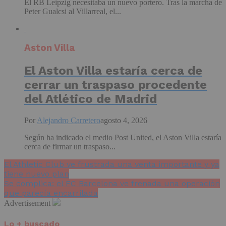
El RB Leipzig necesitaba un nuevo portero. Tras la marcha de
Peter Gualcsi al Villarreal, el...
Aston Villa
El Aston Villa estaría cerca de
cerrar un traspaso procedente
del Atlético de Madrid
Por
Alejandro Carretero
agosto 4, 2026
Según ha indicado el medio Post United, el Aston Villa estaría
cerca de firmar un traspaso...
El Athletic Club ve frustrada una venta importante y ya
tiene nuevo plan
Se complica: el FC Barcelona ve frenada una operación
que parecía encarrilada
Advertisement
Lo + buscado