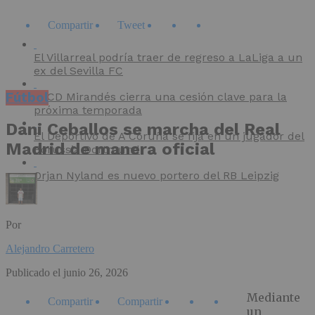
Compartir
Tweet
El Villarreal podría traer de regreso a LaLiga a un
ex del Sevilla FC
Fútbol
El CD Mirandés cierra una cesión clave para la
próxima temporada
Dani Ceballos se marcha del Real
El Deportivo de A Coruña se fija en un jugador del
Madrid de manera oficial
Borussia Dortmund
Orjan Nyland es nuevo portero del RB Leipzig
Por
Alejandro Carretero
Publicado el
junio 26, 2026
Mediante
Compartir
Compartir
un