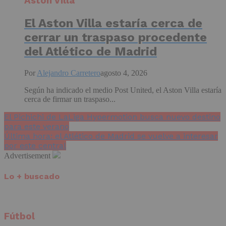
Aston Villa
El Aston Villa estaría cerca de
cerrar un traspaso procedente
del Atlético de Madrid
Por
Alejandro Carretero
agosto 4, 2026
Según ha indicado el medio Post United, el Aston Villa estaría
cerca de firmar un traspaso...
El Pichichi de LaLiga Hypermotion busca nuevo destino
para este verano
Última hora: el Atlético de Madrid se vuelve a interesar
por este central
Advertisement
Lo + buscado
Fútbol