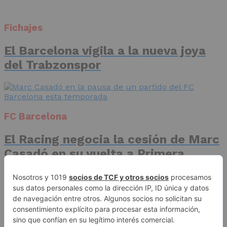
Fichajes
El Barcelona vigila a la nueva joya
del Trabzonspor
FC Barcelona
El Racing negocia la cesión de Marc
Casadó en su vuelta a Primera
División
Advertisement
Publicidad
Aviso legal
Política de privacidad