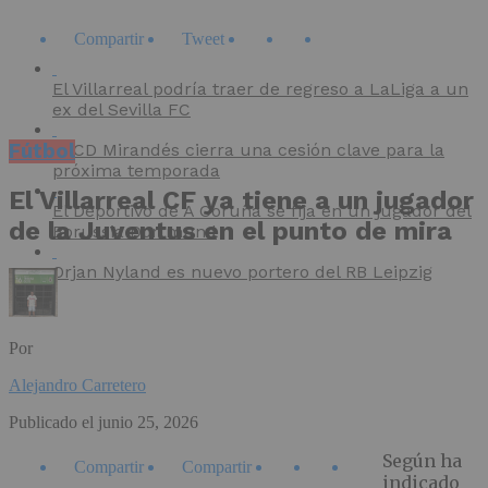
Compartir
Tweet
El Villarreal podría traer de regreso a LaLiga a un
ex del Sevilla FC
Fútbol
El CD Mirandés cierra una cesión clave para la
próxima temporada
El Villarreal CF ya tiene a un jugador
El Deportivo de A Coruña se fija en un jugador del
de la Juventus en el punto de mira
Borussia Dortmund
Orjan Nyland es nuevo portero del RB Leipzig
Por
Alejandro Carretero
Publicado el
junio 25, 2026
Según ha
Compartir
Compartir
indicado