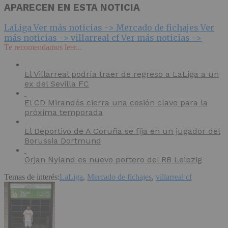
APARECEN EN ESTA NOTICIA
LaLiga
Ver más noticias ->
Mercado de fichajes
Ver
más noticias ->
villarreal cf
Ver más noticias ->
Te recomendamos leer...
El Villarreal podría traer de regreso a LaLiga a un
ex del Sevilla FC
El CD Mirandés cierra una cesión clave para la
próxima temporada
El Deportivo de A Coruña se fija en un jugador del
Borussia Dortmund
Orjan Nyland es nuevo portero del RB Leipzig
Temas de interés:
LaLiga
,
Mercado de fichajes
,
villarreal cf