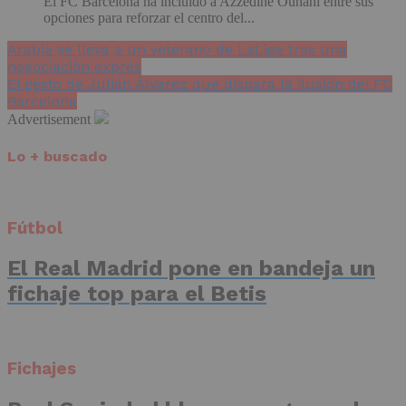
El FC Barcelona ha incluido a Azzedine Ounahi entre sus
opciones para reforzar el centro del...
Arabia se lleva a un veterano de LaLiga tras una
negociación exprés
El gesto de Julián Álvarez que dispara la ilusión del FC
Barcelona
Advertisement
Lo + buscado
Fútbol
El Real Madrid pone en bandeja un
fichaje top para el Betis
Fichajes