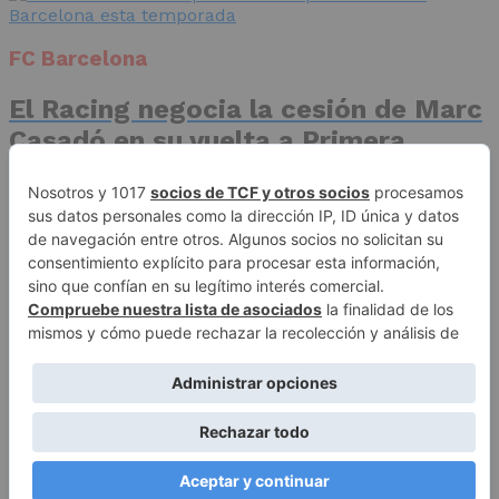
FC Barcelona
El Racing negocia la cesión de Marc
Casadó en su vuelta a Primera
División
Advertisement
Publicidad
Aviso legal
Política de privacidad
Autores
Contacto
Política editorial
Quiénes somos
ACCESO REDACCIÓN
Copyright © 2026 El Fichaje. Sitio web propiedad de Syncsells
Automatizaciones, SL