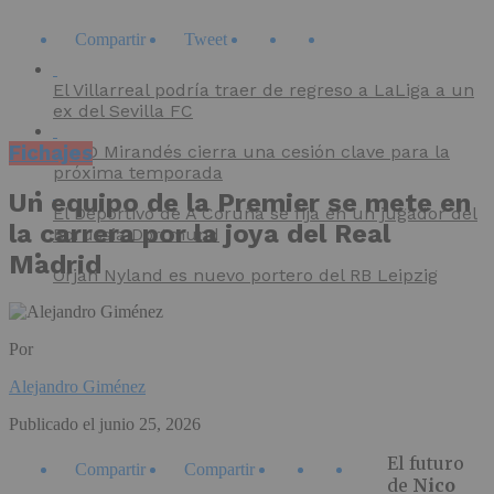
Compartir
Tweet
El Villarreal podría traer de regreso a LaLiga a un
ex del Sevilla FC
Fichajes
El CD Mirandés cierra una cesión clave para la
próxima temporada
Un equipo de la Premier se mete en
El Deportivo de A Coruña se fija en un jugador del
la carrera por la joya del Real
Borussia Dortmund
Madrid
Orjan Nyland es nuevo portero del RB Leipzig
Por
Alejandro Giménez
Publicado el
junio 25, 2026
El futuro
Compartir
Compartir
de
Nico