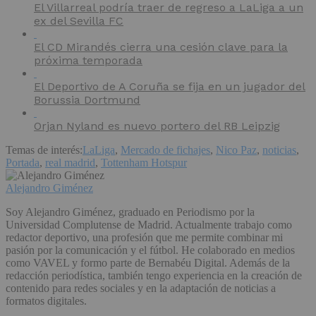
El Villarreal podría traer de regreso a LaLiga a un
ex del Sevilla FC
El CD Mirandés cierra una cesión clave para la
próxima temporada
El Deportivo de A Coruña se fija en un jugador del
Borussia Dortmund
Orjan Nyland es nuevo portero del RB Leipzig
Temas de interés:
LaLiga
,
Mercado de fichajes
,
Nico Paz
,
noticias
,
Portada
,
real madrid
,
Tottenham Hotspur
Alejandro Giménez
Soy Alejandro Giménez, graduado en Periodismo por la
Universidad Complutense de Madrid. Actualmente trabajo como
redactor deportivo, una profesión que me permite combinar mi
pasión por la comunicación y el fútbol. He colaborado en medios
como VAVEL y formo parte de Bernabéu Digital. Además de la
redacción periodística, también tengo experiencia en la creación de
contenido para redes sociales y en la adaptación de noticias a
formatos digitales.