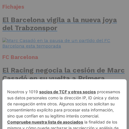
Fichajes
El Barcelona vigila a la nueva joya
del Trabzonspor
FC Barcelona
El Racing negocia la cesión de Marc
Casadó en su vuelta a Primera
División
Advertisement
Publicidad
Aviso legal
Política de privacidad
Autores