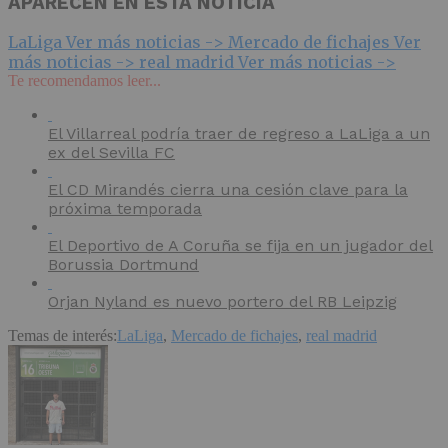
APARECEN EN ESTA NOTICIA
LaLiga
Ver más noticias ->
Mercado de fichajes
Ver
más noticias ->
real madrid
Ver más noticias ->
Te recomendamos leer...
El Villarreal podría traer de regreso a LaLiga a un
ex del Sevilla FC
El CD Mirandés cierra una cesión clave para la
próxima temporada
El Deportivo de A Coruña se fija en un jugador del
Borussia Dortmund
Orjan Nyland es nuevo portero del RB Leipzig
Temas de interés:
LaLiga
,
Mercado de fichajes
,
real madrid