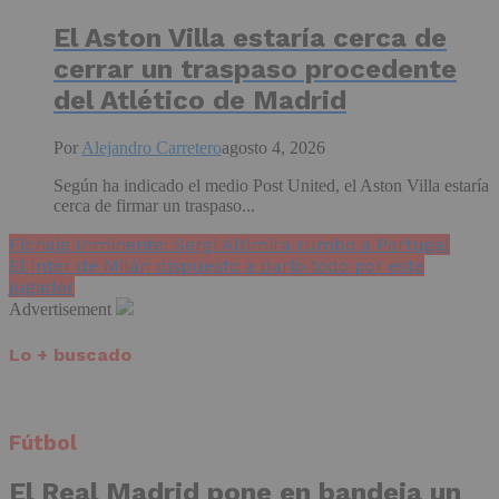
El Aston Villa estaría cerca de
cerrar un traspaso procedente
del Atlético de Madrid
Por
Alejandro Carretero
agosto 4, 2026
Según ha indicado el medio Post United, el Aston Villa estaría
cerca de firmar un traspaso...
Fichaje Inminente: Sergi Altimira rumbo a Portugal
El Inter de Milán dispuesto a darlo todo por este
jugador
Advertisement
Lo + buscado
Fútbol
El Real Madrid pone en bandeja un