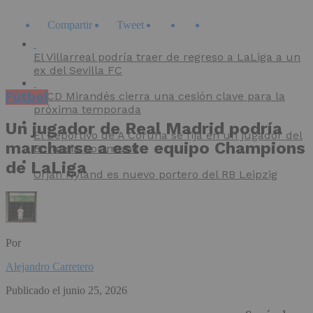
Compartir
Tweet
El Villarreal podría traer de regreso a LaLiga a un
ex del Sevilla FC
Fútbol
El CD Mirandés cierra una cesión clave para la
próxima temporada
Un jugador de Real Madrid podría
El Deportivo de A Coruña se fija en un jugador del
marcharse a este equipo Champions
Borussia Dortmund
de LaLiga
Orjan Nyland es nuevo portero del RB Leipzig
Por
Alejandro Carretero
Publicado el
junio 25, 2026