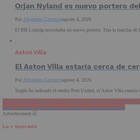
Orjan Nyland es nuevo portero de
Por
Alejandro Carretero
agosto 4, 2026
El RB Leipzig necesitaba un nuevo portero. Tras la marcha de Pet
Aston Villa
El Aston Villa estaría cerca de c
Por
Alejandro Carretero
agosto 4, 2026
Según ha indicado el medio Post United, el Aston Villa estaría c
El Córdoba CF sigue apuntalando la defensa con este gr
Este jugador finalmente no saldría del Real Madrid
Advertisement
Lo + buscado