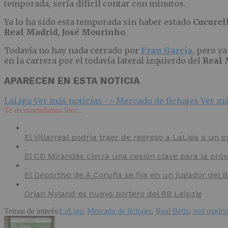
temporada, sería difícil contar con minutos.
Ya lo ha sido esta temporada sin haber estado
Cucurel
Real Madrid, José Mourinho
.
Todavía no hay nada cerrado por
Fran García
, pero y
en la carrera por el todavía lateral izquierdo del
Real 
APARECEN EN ESTA NOTICIA
LaLiga
Ver más noticias ->
Mercado de fichajes
Ver má
Te recomendamos leer...
El Villarreal podría traer de regreso a LaLiga a un e
El CD Mirandés cierra una cesión clave para la pr
El Deportivo de A Coruña se fija en un jugador del
Orjan Nyland es nuevo portero del RB Leipzig
Temas de interés:
LaLiga
,
Mercado de fichajes
,
Real Betis
,
real madri