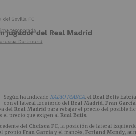
x del Sevilla FC
óxima temporada
n jugador del Real Madrid
 Borussia Dortmund
Según ha indicado
RADIO MARCA
, el
Real Betis
habría
con el lateral izquierdo del
Real Madrid
,
Fran
García
va del
Real Madrid
para rebajar el precio del posible f
s el precio que exigen al
Real
Betis
.
cedente del
Chelsea FC
, la posición de lateral izquierd
 el propio
Fran García
y el francés,
Ferland
Mendy
, au