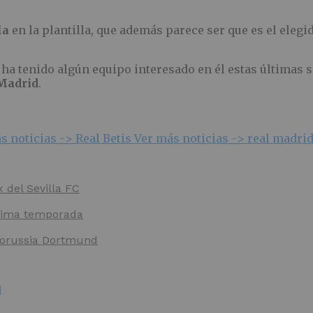
la
en la plantilla, que además parece ser que es el elegi
a ha tenido algún equipo interesado en él estas últimas
Madrid
.
s noticias ->
Real Betis
Ver más noticias ->
real madri
x del Sevilla FC
óxima temporada
 Borussia Dortmund
d