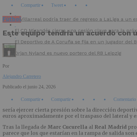
Compartir
Tweet
Fútbol
El Villarreal podría traer de regreso a LaLiga a un e
El CD Mirandés cierra una cesión clave para la pr
Este equipo tendría un acuerdo con u
El Deportivo de A Coruña se fija en un jugador del
Orjan Nyland es nuevo portero del RB Leipzig
Por
Alejandro Carretero
Publicado el
junio 24, 2026
Compartir
Compartir
Comentario
sería ejercer cierta presión sobre la dirección deporti
euros aproximadamente por el traspaso del lateral y e
Tras la llegada de
Marc Cucurella
al
Real Madrid
pro
parece que los que estarían en la rampa de salida son