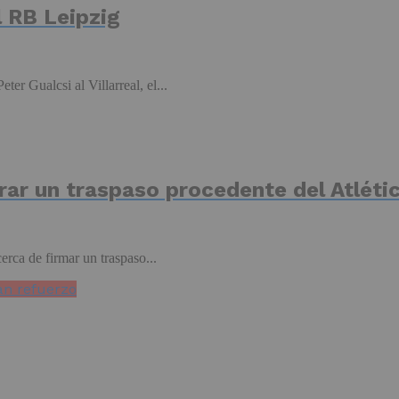
l RB Leipzig
er Gualcsi al Villarreal, el...
errar un traspaso procedente del Atlét
erca de firmar un traspaso...
an refuerzo