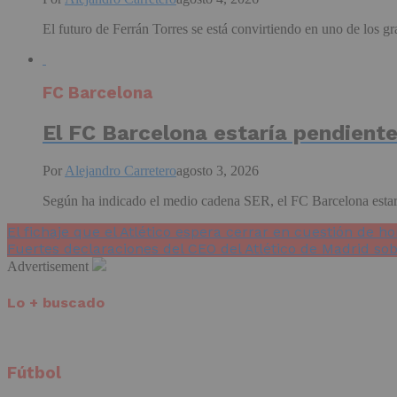
El futuro de Ferrán Torres se está convirtiendo en uno de los g
FC Barcelona
El FC Barcelona estaría pendient
Por
Alejandro Carretero
agosto 3, 2026
Según ha indicado el medio cadena SER, el FC Barcelona estaría
El fichaje que el Atlético espera cerrar en cuestión de ho
Fuertes declaraciones del CEO del Atlético de Madrid sob
Advertisement
Lo + buscado
Fútbol