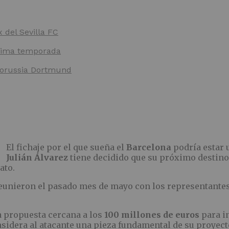
x del Sevilla FC
óxima temporada
 Borussia Dortmund
El fichaje por el que sueña el
Barcelona
podría estar 
Julián Álvarez
tiene decidido que su próximo destino
ato.
eunieron el pasado mes de mayo con los representantes 
 propuesta cercana a los
100 millones de euros
para i
nsidera al atacante una pieza fundamental de su proyect