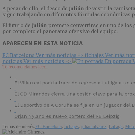
A pesar de ello, el deseo de
Julián
de vestir la camiset
sigue trabajando en diferentes fórmulas económicas p
El futuro de
Julián
promete convertirse en uno de los 
por completo el panorama ofensivo del equipo.
APARECEN EN ESTA NOTICIA
FC Barcelona
Ver más noticias ->
fichajes
Ver más not
noticias
Ver más noticias ->
En portada
Te recomendamos leer...
El Villarreal podría traer de regreso a LaLiga a un e
El CD Mirandés cierra una cesión clave para la pr
El Deportivo de A Coruña se fija en un jugador del
Orjan Nyland es nuevo portero del RB Leipzig
Temas de interés:
FC Barcelona
,
fichajes
,
julian alvarez
,
LaLiga
,
Merc