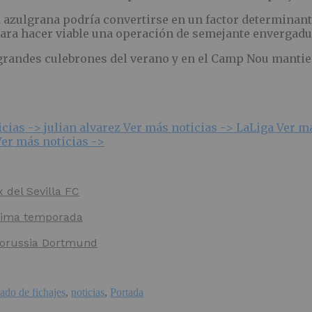
a azulgrana podría convertirse en un factor determinant
ara hacer viable una operación de semejante envergadu
grandes culebrones del verano y en el Camp Nou mantien
icias ->
julian alvarez
Ver más noticias ->
LaLiga
Ver m
Ver más noticias ->
x del Sevilla FC
óxima temporada
 Borussia Dortmund
ado de fichajes
,
noticias
,
Portada