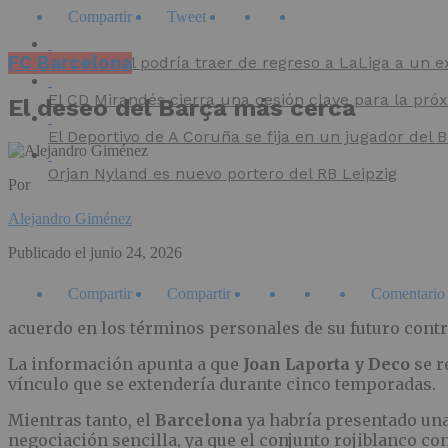
Compartir
Tweet
FC Barcelona
El Villarreal podría traer de regreso a LaLiga a un e
El CD Mirandés cierra una cesión clave para la pr
El deseo del Barça más cerca
El Deportivo de A Coruña se fija en un jugador del
Orjan Nyland es nuevo portero del RB Leipzig
Por
Alejandro Giménez
Publicado el
junio 24, 2026
Compartir
Compartir
Comentario
acuerdo en los términos personales de su futuro contr
La información apunta a que
Joan Laporta y Deco
se r
vínculo que se extendería durante cinco temporadas.
Mientras tanto, el
Barcelona
ya habría presentado una
negociación sencilla, ya que el conjunto rojiblanco co