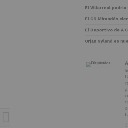
El Villarreal podría
El CD Mirandés cie
El Deportivo de A 
Orjan Nyland es nu
A
S
U
r
p
c
r
d
f