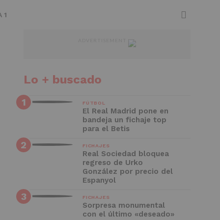
 1
ADVERTISEMENT
Lo + buscado
FÚTBOL
El Real Madrid pone en
bandeja un fichaje top
para el Betis
FICHAJES
Real Sociedad bloquea
regreso de Urko
González por precio del
Espanyol
FICHAJES
Sorpresa monumental
con el último «deseado»