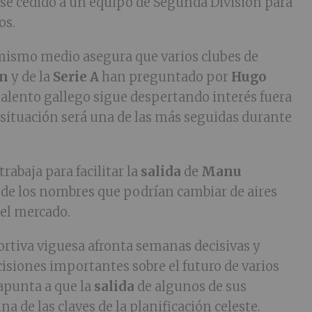
se cedido a un equipo de Segunda División para
os.
l mismo medio asegura que varios clubes de
ón
y de la
Serie A
han preguntado por
Hugo
talento gallego sigue despertando interés fuera
 situación será una de las más seguidas durante
trabaja para facilitar la
salida
de
Manu
o de los nombres que podrían cambiar de aires
del mercado.
ortiva viguesa afronta semanas decisivas y
isiones importantes sobre el futuro de varios
apunta a que la
salida
de algunos de sus
na de las claves de la planificación celeste.