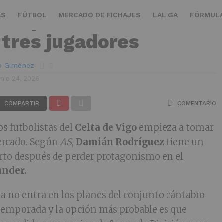
 dispuesto a darle
AS
FÚTBOL
MERCADO DE FICHAJES
LALIGA
FÓRMULA
 tres jugadores
ro Giménez
unio 24, 2026
COMPARTIR
COMENTARIO
os futbolistas del
Celta de Vigo
empieza a tomar
ercado. Según
AS
,
Damián Rodríguez
tiene un
rto después de perder protagonismo en el
ander.
a no entra en los planes del conjunto cántabro
temporada y la opción más probable es que