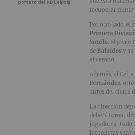
vuelva a marchar
portero del RB Leipzig
recuperar minut
Por otro lado, e
Primera Divisi
Sotelo.
El joven 
de
Balaídos
y su
el verano.
Además, el Celta 
Fernández
, otr
antes del cierre 
La dirección dep
deberá tomar dec
jugadores. Todo 
futbolistas será u