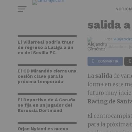
CELTA VIGO
El Celta
NOTICI
salida a
Por
Alejand
El Villarreal podría traer
Publicado el
j
de regreso a LaLiga a un
ex del Sevilla FC
COMPARTIR
El CD Mirandés cierra una
La
salida
de vari
cesión clave para la
próxima temporada
forma en este m
futuro muy incie
El Deportivo de A Coruña
Racing de Sant
se fija en un jugador del
Borussia Dortmund
El centrocampist
para la próxima 
Orjan Nyland es nuevo